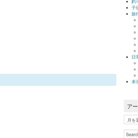
釣
子
旅
日
未
ア
ア
ー
カ
Search
イ