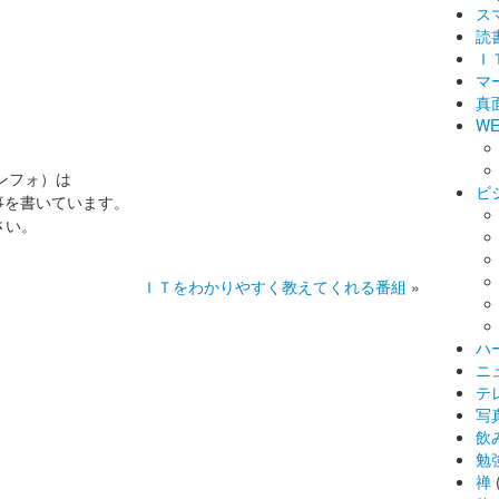
ス
読
Ｉ
マ
真
WE
インフォ）は
ビ
事を書いています。
さい。
ＩＴをわかりやすく教えてくれる番組
»
ハ
ニ
テ
写
飲
勉
禅