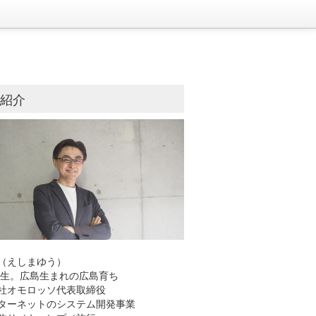
己紹介
（えしまゆう）
8年生。広島生まれの広島育ち
社オモロッソ代表取締役
ーネットのシステム開発事業