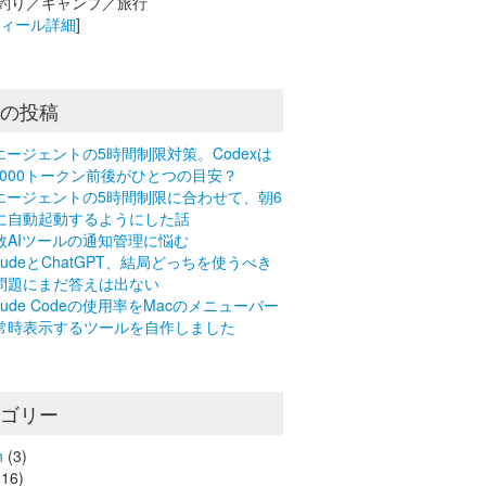
釣り／キャンプ／旅行
フィール詳細
]
近の投稿
Iエージェントの5時間制限対策。Codexは
0,000トークン前後がひとつの目安？
Iエージェントの5時間制限に合わせて、朝6
に自動起動するようにした話
数AIツールの通知管理に悩む
laudeとChatGPT、結局どっちを使うべき
問題にまだ答えは出ない
laude Codeの使用率をMacのメニューバー
常時表示するツールを自作しました
テゴリー
n
(3)
16)