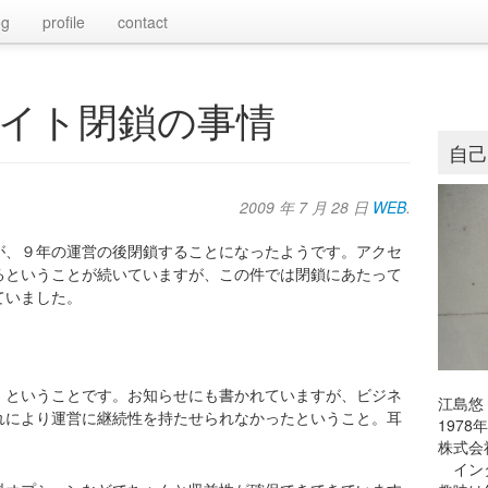
og
profile
contact
イト閉鎖の事情
自
2009 年 7 月 28 日
WEB
.
が、９年の運営の後閉鎖することになったようです。アクセ
るということが続いていますが、この件では閉鎖にあたって
ていました。
。ということです。お知らせにも書かれていますが、ビジネ
江島悠
れにより運営に継続性を持たせられなかったということ。耳
197
株式会
インタ