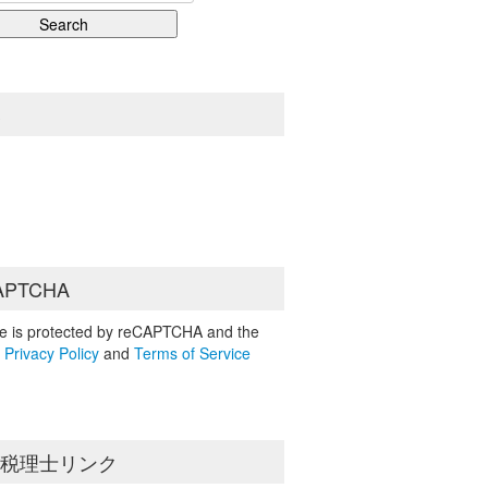
S
APTCHA
ite is protected by reCAPTCHA and the
e
Privacy Policy
and
Terms of Service
島税理士リンク