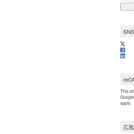
for:
ブ
SN
reC
This s
Googl
apply.
広