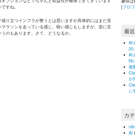
料オプションなどでちゃんと収益性が確保できてきています
趣味は
いですね。
[
プロ
が成り立つインフラが整うとは思いますが具体的にはまだ見
いマラソンを走っている感じ。暗い感じもしますが、逆に言
最
いうのもあります。さて、どうなるか。
A
2
A
時
複
C
か
C
に
カ
n8
AI
(