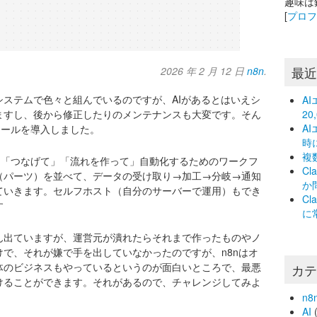
趣味は
[
プロ
最
2026 年 2 月 12 日
n8n
.
ステムで色々と組んでいるのですが、AIがあるとはいえシ
A
ますし、後から修正したりのメンテナンスも大変です。そん
2
A
ツールを導入しました。
時
複
を「つなげて」「流れを作って」自動化するためのワークフ
C
（パーツ）を並べて、データの受け取り→加工→分岐→通知
か
ていきます。セルフホスト（自分のサーバーで運用）もでき
C
す
に
ん出ていますが、運営元が潰れたらそれまで作ったものやノ
で、それが嫌で手を出していなかったのですが、n8nはオ
体のビジネスもやっているというのが面白いところで、最悪
カ
けることができます。それがあるので、チャレンジしてみよ
n8
AI
(