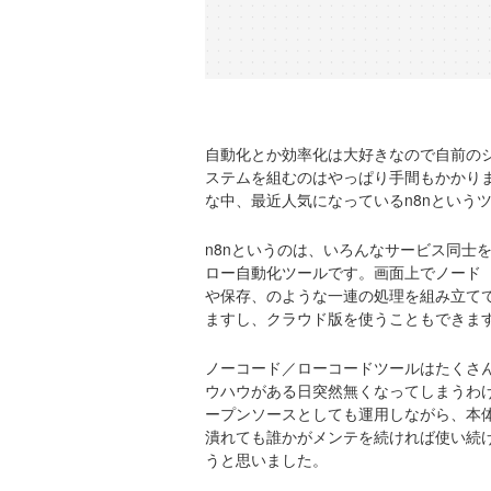
自動化とか効率化は大好きなので自前のシ
ステムを組むのはやっぱり手間もかかり
な中、最近人気になっているn8nという
n8nというのは、いろんなサービス同士
ロー自動化ツールです。画面上でノード
や保存、のような一連の処理を組み立て
ますし、クラウド版を使うこともできま
ノーコード／ローコードツールはたくさ
ウハウがある日突然無くなってしまうわけ
ープンソースとしても運用しながら、本
潰れても誰かがメンテを続ければ使い続
うと思いました。