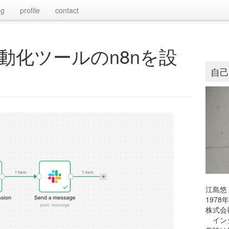
og
profile
contact
動化ツールのn8nを設
自
江島悠
197
株式会
インタ