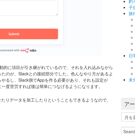
釣
子
旅
日
と自動的に項目が引き継がれているので、それを入れ込みながら
たのが、Slackとの接続部分でした。色んなやり方があるよ
未
るし、Slack側でAppを作る必要があり、それも設定が
に一度苦労すれば後は簡単につなげるようになります。
せたりデータを加工したりということもできるようなので、
ア
。
ア
ー
カ
Search
イ