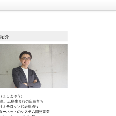
己紹介
（えしまゆう）
8年生。広島生まれの広島育ち
社オモロッソ代表取締役
ーネットのシステム開発事業