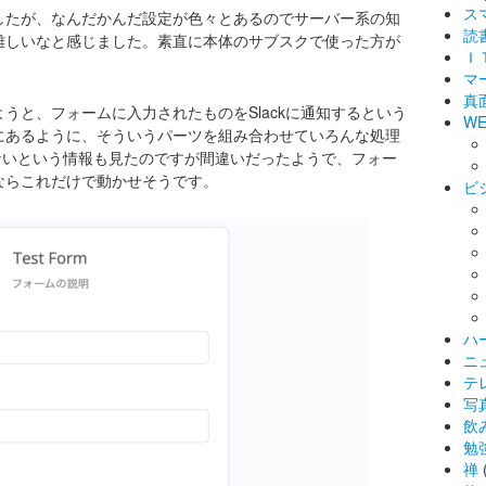
ス
したが、なんだかんだ設定が色々とあるのでサーバー系の知
読
難しいなと感じました。素直に本体のサブスクで使った方が
Ｉ
マ
真
うと、フォームに入力されたものをSlackに通知するという
WE
にあるように、そういうパーツを組み合わせていろんな処理
ないという情報も見たのですが間違いだったようで、フォー
ならこれだけで動かせそうです。
ビ
ハ
ニ
テ
写
飲
勉
禅