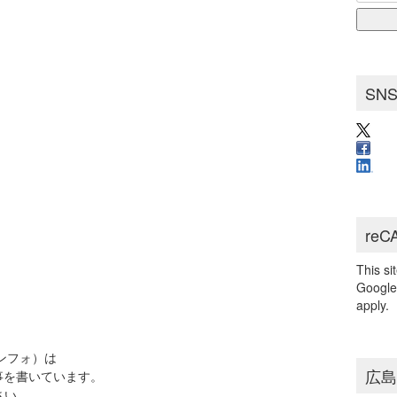
for:
ブ
SN
reC
This s
Googl
apply.
インフォ）は
広
事を書いています。
さい。