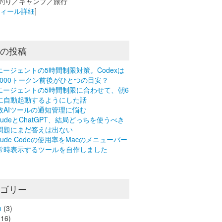
釣り／キャンプ／旅行
フィール詳細
]
近の投稿
Iエージェントの5時間制限対策。Codexは
0,000トークン前後がひとつの目安？
Iエージェントの5時間制限に合わせて、朝6
に自動起動するようにした話
数AIツールの通知管理に悩む
laudeとChatGPT、結局どっちを使うべき
問題にまだ答えは出ない
laude Codeの使用率をMacのメニューバー
常時表示するツールを自作しました
テゴリー
n
(3)
16)