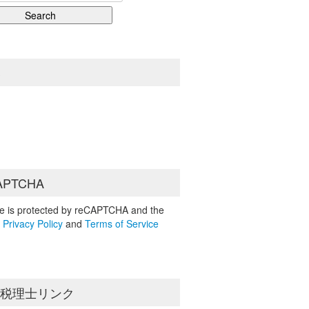
S
APTCHA
ite is protected by reCAPTCHA and the
e
Privacy Policy
and
Terms of Service
島税理士リンク