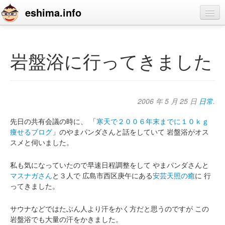
eshima.info
home
blog
岩盤浴に行ってきました
profile
contact
2006 年 5 月 25 日
日常
.
先日の共有会議の時に、
「
寒天で２００６年末までに１０ｋｇ
痩せるブログ
」のやまパンダさんと話をしていて
岩盤浴がオス
スメと伺いました。
私も気になっていたので早速日程調整をして
やまパンダさんと
マスナガさん
と３人で
広島市西区庚午にある
安芸天照の癒
に
行
ってきました。
サウナなどではたぶん人より汗をかく方だと思うのですが
この
岩盤浴でも大量の汗をかきました。