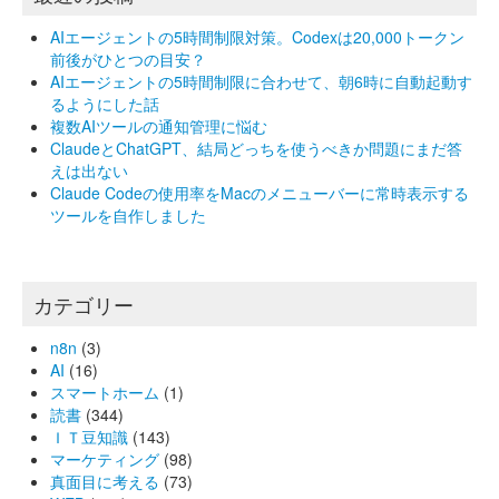
AIエージェントの5時間制限対策。Codexは20,000トークン
前後がひとつの目安？
AIエージェントの5時間制限に合わせて、朝6時に自動起動す
るようにした話
複数AIツールの通知管理に悩む
ClaudeとChatGPT、結局どっちを使うべきか問題にまだ答
えは出ない
Claude Codeの使用率をMacのメニューバーに常時表示する
ツールを自作しました
カテゴリー
n8n
(3)
AI
(16)
スマートホーム
(1)
読書
(344)
ＩＴ豆知識
(143)
マーケティング
(98)
真面目に考える
(73)