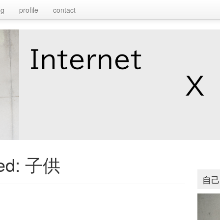
og
profile
contact
ed:
子供
自