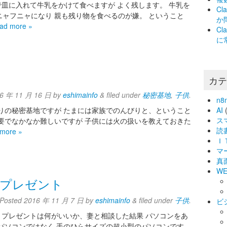
で皿に入れて牛乳をかけて食べますが よく残します。 牛乳を
C
ャフニャになり 親も残り物を食べるのが嫌。 ということ
か
ad more »
C
に
カ
6 年 11 月 16 日
by
eshimainfo
&
filed under
秘密基地
,
子供
.
n8
りの秘密基地ですが たまには家族でのんびりと、ということ
AI
(
ス
要でなかなか難しいですが 子供には火の扱いを教えておきた
読
more »
Ｉ
マ
真
WE
をプレゼント
Posted
2016 年 11 月 7 日
by
eshimainfo
&
filed under
子供
.
ビ
 プレゼントは何がいいか、妻と相談した結果 パソコンをあ
パソコンではなく 手のひらサイズの超小型のパソコンです。