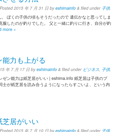
Posted
2015 年 7 月 31 日
by
eshimainfo
&
filed under
子供
.
。 ぼくの子供の頃もそうだったので 遺伝かなと思ってしま
克服したのが釣りでした。 父と一緒に釣りに行き、自分が釣
d more »
ン能力も上がる
15 年 7 月 17 日
by
eshimainfo
&
filed under
ビジネス
,
子供
.
能力は紙芝居がいい | eshima.info 紙芝居は子供のプ
供同士が紙芝居を読み合うようになったらすごいよ、という内
紙芝居がいい
Posted
2015 年 7 月 10 日
by
eshimainfo
&
filed under
子供
.