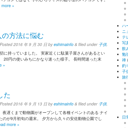
 more »
ハ
ニ
入の方法に悩む
テ
写
Posted
2016 年 9 月 30 日
by
eshimainfo
&
filed under
子供
.
飲
 大切に持っていました。 実家近くに駄菓子屋さんがあるとい
勉
、 20円の使いみちにかなり迷った様子。 長時間迷った末
禅
e »
釣
子
旅
した
Posted
2016 年 9 月 13 日
by
eshimainfo
&
filed under
子供
.
 夜遅くまで動物園がオープンして各種イベントのある ナイ
日
たのが9月初旬の週末。 夕方から久々の安佐動物公園でし
ead more »