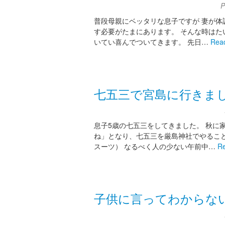
P
普段母親にベッタリな息子ですが 妻が体
す必要がたまにあります。 そんな時はた
いてい喜んでついてきます。 先日…
Rea
七五三で宮島に行きま
息子5歳の七五三をしてきました。 秋に
ね」となり、七五三を厳島神社でやること
スーツ） なるべく人の少ない午前中…
R
子供に言ってわからな