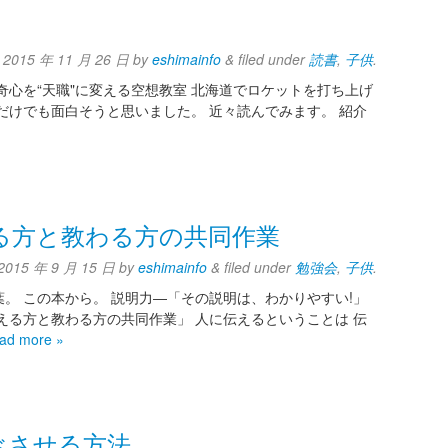
d
2015 年 11 月 26 日
by
eshimainfo
&
filed under
読書
,
子供
.
奇心を“天職"に変える空想教室 北海道でロケットを打ち上げ
だけでも面白そうと思いました。 近々読んでみます。 紹介
る方と教わる方の共同作業
2015 年 9 月 15 日
by
eshimainfo
&
filed under
勉強会
,
子供
.
。 この本から。 説明力―「その説明は、わかりやすい!」
える方と教わる方の共同作業」 人に伝えるということは 伝
ad more »
べさせる方法