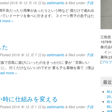
osted
2016 年 12 月 15 日
by
eshimainfo
&
filed under
子供
.
調不良だったり用事があったりという時など 僕だけで連れ出
いていドーナツを食べに行きます。 スイーツ男子の息子はた
d more »
江島悠
197
した
株式会
インタ
Posted
2016 年 12 月 7 日
by
eshimainfo
&
filed under
子供
.
趣味は
[
プロ
家族で宮島に遊びにいったのをきっかけに 妻が「宮島いい
に。 行くだけならいいのですが 妻も子も着物を着て（僕は
ead more »
最
A
2
い時に仕組みを変える
A
時
Posted
2016 年 12 月 1 日
by
eshimainfo
&
filed under
子供
.
複