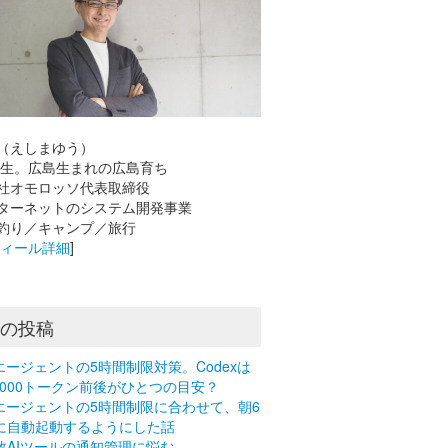
（えしまゆう）
8年生。広島生まれの広島育ち
社オモロッソ代表取締役
ーネットのシステム開発事業
釣り／キャンプ／旅行
フィール詳細
]
近の投稿
Iエージェントの5時間制限対策。Codexは
0,000トークン前後がひとつの目安？
Iエージェントの5時間制限に合わせて、朝6
に自動起動するようにした話
数AIツールの通知管理に悩む