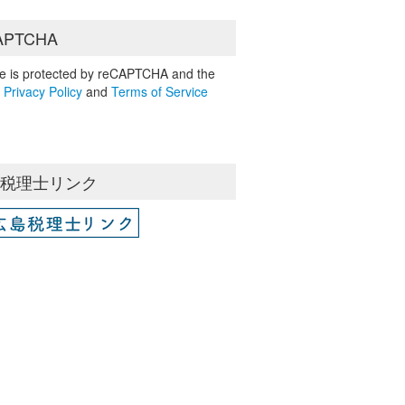
APTCHA
ite is protected by reCAPTCHA and the
e
Privacy Policy
and
Terms of Service
島税理士リンク