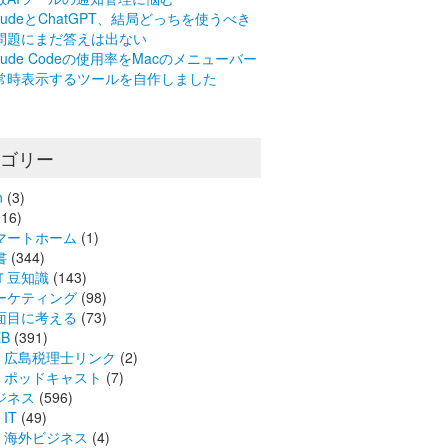
laudeとChatGPT、結局どっちを使うべき
問題にまだ答えは出ない
laude Codeの使用率をMacのメニューバー
常時表示するツールを自作しました
テゴリー
n
(3)
16)
マートホーム
(1)
書
(344)
Ｔ豆知識
(143)
ーケティング
(98)
面目に考える
(73)
B
(391)
広島税理士リンク
(2)
ポッドキャスト
(7)
ジネス
(596)
IT
(49)
海外ビジネス
(4)