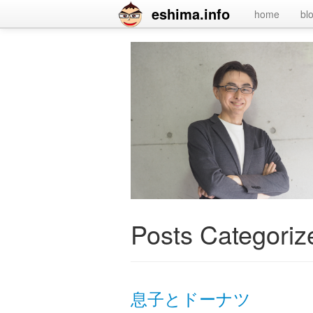
eshima.info
home
bl
Posts Categoriz
息子とドーナツ