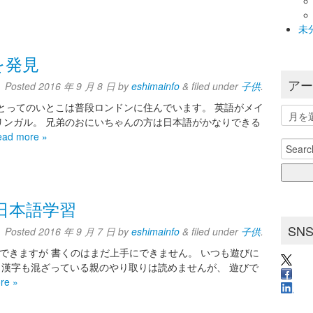
未
を発見
ア
Posted
2016 年 9 月 8 日
by
eshimainfo
&
filed under
子供
.
とってのいとこは普段ロンドンに住んでいます。 英語がメイ
ア
リンガル。 兄弟のおにいちゃんの方は日本語がかなりできる
ー
ead more »
カ
Search
イ
for:
ブ
日本語学習
SN
Posted
2016 年 9 月 7 日
by
eshimainfo
&
filed under
子供
.
できますが 書くのはまだ上手にできません。 いつも遊びに
。 漢字も混ざっている親のやり取りは読めませんが、 遊びで
re »