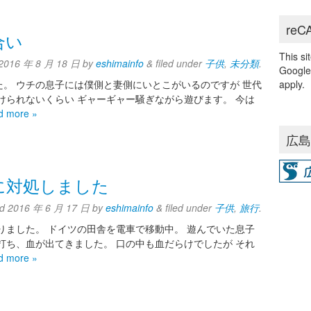
reC
合い
This s
2016 年 8 月 18 日
by
eshimainfo
&
filed under
子供
,
未分類
.
Googl
。 ウチの息子には僕側と妻側にいとこがいるのですが 世代
apply.
けられないくらい ギャーギャー騒ぎながら遊びます。 今は
d more »
広
に対処しました
ed
2016 年 6 月 17 日
by
eshimainfo
&
filed under
子供
,
旅行
.
りました。 ドイツの田舎を電車で移動中。 遊んでいた息子
打ち、血が出てきました。 口の中も血だらけでしたが それ
d more »