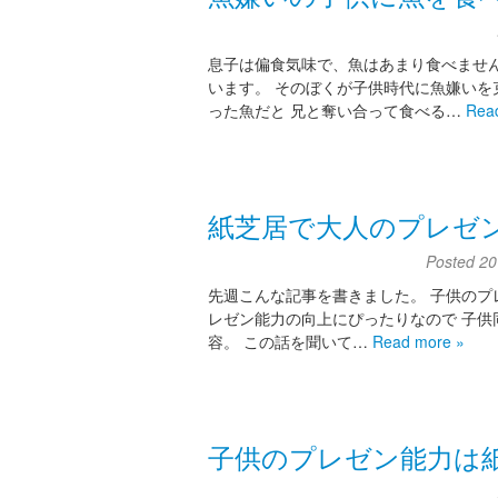
息子は偏食気味で、魚はあまり食べません
います。 そのぼくが子供時代に魚嫌いを
った魚だと 兄と奪い合って食べる…
Rea
紙芝居で大人のプレゼ
Posted
20
先週こんな記事を書きました。 子供のプレゼン
レゼン能力の向上にぴったりなので 子
容。 この話を聞いて…
Read more »
子供のプレゼン能力は