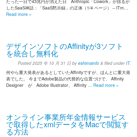
たった一日で43兆円が消えた日 Anthropic「Cowork」が揺るが
したSaaS神話：「SaaS黙示録」の正体（1/4 ページ） – ITm…
Read more »
デザインソフトのAffinityが3ソフト
を統合し無料化
Posted
2025 年 10 月 31 日
by
eshimainfo
&
filed under
IT
.
何やら重大発表があるとしていたAffinityですが、ほんとに重大発
表でした。 今までAdobe製品の代替的な位置づけで、 Affinity
Designer が Adobe Illustrator、 Affinity …
Read more »
オンライン事業所年金情報サービス
で取得したxmlデータをMacで閲覧す
る方法