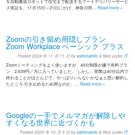
を自動搬送ロボットで住宅まで配送するフードデリバリーサービ
ス実証を、11月15日～21日にかけ、神奈川県…
Read more »
Zoomの引き留め用隠しプラン
Zoom Workplace ベーシック プラス
Posted
2024 年 11 月 11 日
by
eshimainfo
&
filed under
IT
.
Zoomミーティングをよく使いますが、40分制限が嫌で有料プラ
ン 2,639円／月に入っていました。 しかし、実際は40分以内で
終わることがほとんどで、やっぱりいらないかなぁと思い解約し
たところ 引き止めるため用なのか、…
Read more »
Googleの一手でメルマガが解除しや
すくなる世界に近づくかも
Posted
2023 年 10 月 5 日
by
eshimainfo
&
filed under
IT
.