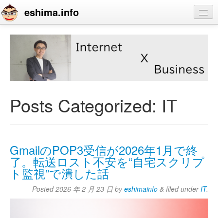
eshima.info
home
blog
profile
contact
Posts Categorized:
IT
GmailのPOP3受信が2026年1月で終
了。転送ロスト不安を“自宅スクリプ
ト監視”で潰した話
Posted
2026 年 2 月 23 日
by
eshimainfo
&
filed under
IT
.