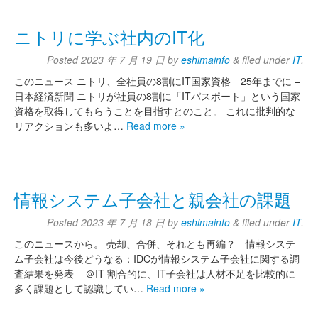
ニトリに学ぶ社内のIT化
Posted
2023 年 7 月 19 日
by
eshimainfo
&
filed under
IT
.
このニュース ニトリ、全社員の8割にIT国家資格 25年までに –
日本経済新聞 ニトリが社員の8割に「ITパスポート」という国家
資格を取得してもらうことを目指すとのこと。 これに批判的な
リアクションも多いよ…
Read more »
情報システム子会社と親会社の課題
Posted
2023 年 7 月 18 日
by
eshimainfo
&
filed under
IT
.
このニュースから。 売却、合併、それとも再編？ 情報システ
ム子会社は今後どうなる：IDCが情報システム子会社に関する調
査結果を発表 – ＠IT 割合的に、IT子会社は人材不足を比較的に
多く課題として認識してい…
Read more »