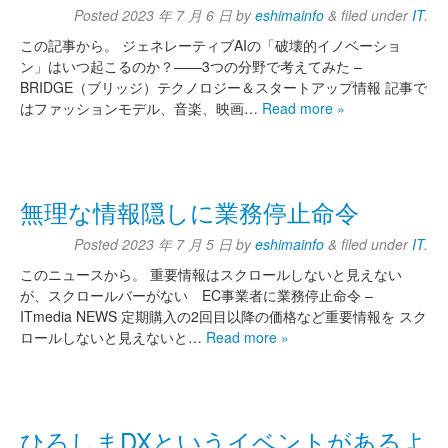
Posted
2023 年 7 月 6 日
by
eshimainfo
&
filed under
IT
.
この記事から。 ジェネレーティブAIの「破壊的イノベーショ
ン」はいつ起こるのか？——3つの分野で考えてみた –
BRIDGE（ブリッジ）テクノロジー＆スタートアップ情報 記事で
はファッションモデル、音楽、映画…
Read more »
無理な情報隠しに業務停止命令
Posted
2023 年 7 月 5 日
by
eshimainfo
&
filed under
IT
.
このニュースから。 重要情報はスクロールしないと見えない
が、スクロールバーがない EC事業者に業務停止命令 –
ITmedia NEWS 定期購入の2回目以降の価格など重要情報を スク
ロールしないと見えないと…
Read more »
ひろしまDXというイベントがあるよ