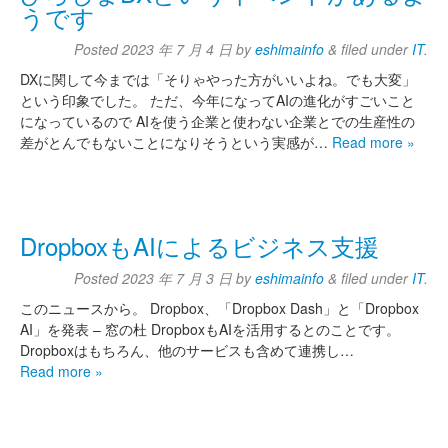
うです
Posted
2023 年 7 月 4 日
by
eshimainfo
&
filed under
IT
.
DXに関して今までは「そりゃやった方がいいよね。でも大変」
という印象でした。 ただ、今年になってAIの進化がすごいこと
になっているので AIを使う企業と使わない企業とでの生産性の
差がとんでもないことになりそうという実感が…
Read more »
DropboxもAIによるビジネス支援
Posted
2023 年 7 月 3 日
by
eshimainfo
&
filed under
IT
.
このニュースから。 Dropbox、「Dropbox Dash」と「Dropbox
AI」を発表 – 窓の杜 DropboxもAIを活用するとのことです。
Dropboxはもちろん、他のサービスも含めて連携し…
Read more »