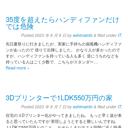
35度を超えたらハンディファンだけ
では危険
Posted
2023 年 8 月 8 日
by
eshimainfo
&
filed under
IT
.
先日夏祭りに行きましたが、実家に手持ちの扇風機ハンディファ
ンがあったので 借りて出陣しました。 かなり人が多かったので
すが、ハンディファンを持っている人も多く 逆にうちわなどを
持っている人はごく少数で、こちらがスタンダー…
Read more »
3Dプリンターで1LDK550万円の家
Posted
2023 年 8 月 7 日
by
eshimainfo
&
filed under
IT
.
住宅の３Dプリンター化がやってきましたね。 もっと早く波が来
ると思っていたんですが 実現しようとすると難しいんですね。
１LDKで550万円とのこと。 おそらくまだテスト段階に近く快適