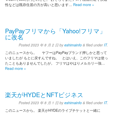
性などは既存住居の方が高いと思います…
Read more »
PayPayフリマから「Yahoo!フリマ」
に改名
Posted
2023 年 8 月 2 日
by
eshimainfo
&
filed under
IT
.
このニュースから。 ヤフーはPayPayブランド押しかと思って
いましたが もとに戻すんですね。 とはいえ、このフリマは使っ
たこともありませんでしたが。 フリマはやはりメルカリ一強…
Read more »
楽天がHYDEとNFTビジネス
Posted
2023 年 8 月 1 日
by
eshimainfo
&
filed under
IT
.
このニュースから。 楽天がHYDEのライブチケットと一緒に