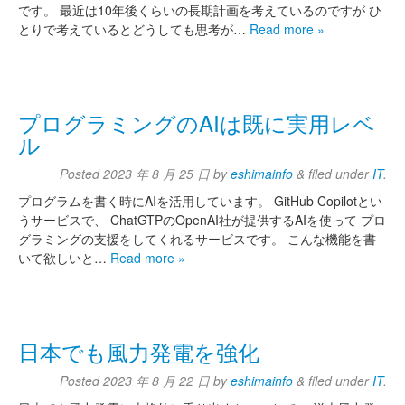
です。 最近は10年後くらいの長期計画を考えているのですが ひ
とりで考えているとどうしても思考が…
Read more »
プログラミングのAIは既に実用レベ
ル
Posted
2023 年 8 月 25 日
by
eshimainfo
&
filed under
IT
.
プログラムを書く時にAIを活用しています。 GitHub Copilotとい
うサービスで、 ChatGTPのOpenAI社が提供するAIを使って プロ
グラミングの支援をしてくれるサービスです。 こんな機能を書
いて欲しいと…
Read more »
日本でも風力発電を強化
Posted
2023 年 8 月 22 日
by
eshimainfo
&
filed under
IT
.