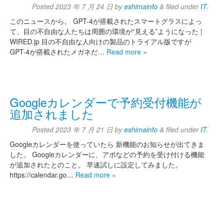
Posted
2023 年 7 月 24 日
by
eshimainfo
&
filed under
IT
.
このニュースから。 GPT-4が搭載されたスマートグラスによっ
て、目の不自由な人たちは周囲の環境が“見える”ようになった |
WIRED.jp 目の不自由な人向けの製品のトライアル版ですが
GPT-4が搭載されたメガネだ…
Read more »
Googleカレンダーで予約受付機能が
追加されました
Posted
2023 年 7 月 21 日
by
eshimainfo
&
filed under
IT
.
Googleカレンダーを使っていたら 新機能のお知らせが出てきま
した。 Googleカレンダーに、アポなどの予約を受け付ける機能
が追加されたとのこと。 早速試しに設定してみました。
https://calendar.go…
Read more »