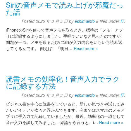
Siriの音声メモで読み上げが邪魔だっ
た話
Posted
2025 年 3 月 5 日
by
eshimainfo
&
filed under
IT
.
iPhoneのSiriを使って音声メモを取るとき、標準の「メモ」アプ
リに記録するようにしました。手軽でいいなと思ったのですが、
問題が一つ。メモを取るたびにSiriが入力内容をいちいち読み返
してくるんです。 例えば、「明日…
Read more »
読書メモの効率化！音声入力でラク
に記録する方法
Posted
2025 年 3 月 3 日
by
eshimainfo
&
filed under
IT
.
ビジネス書を中心に読書をしていると、新しい気づきや試してみ
たいアイデアが次々と浮かんできます。今まではスマホのメモア
プリに手入力で記録していましたが、最近、効率化の一環として
音声入力を試してみました。 結論から言うと、i…
Read more »