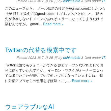
Posted
2023 年 7 月 26 日
by
eshimainfo
&
filed under
IT
.
このニュースから。 メール転送の設定を@gmail.comにしたつも
りが 打ち間違えて@gmeil.comにしてしまったとのこと。 転送
先が存在しないドメインであれば エラーになってしまうだけで
済むんですが、 gmail…
Read more »
Twitterの代替を模索中です
Posted
2023 年 7 月 25 日
by
eshimainfo
&
filed under
IT
.
Twitterは誰でもフォローができる 割とオープンなSNSとして便
利に使っていたんですが、 イーロン・マスクがオーナーになっ
て以降ごたごたが続いていて使いづらくなっていますよね。 特
に外部アプリからの使用をほぼ禁止にし…
Read more »
ウェアラブルなAI