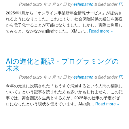
Posted
2025 年 3 月 27 日
by
eshimainfo
&
filed under
IT
.
2025年1月から「オンライン事業所年金情報サービス」が提供さ
れるようになりました。これにより、社会保険関係の通知を郵送
から電子化することが可能になりました。しかし、実際に利用し
てみると、なかなかの曲者でした。 XMLデ…
Read more »
AIの進化と翻訳・プログラミングの
未来
Posted
2025 年 3 月 13 日
by
eshimainfo
&
filed under
IT
.
今年の元旦に投稿された「もうすぐ消滅するという人間の翻訳に
ついて」という記事を読まれた方も多いかもしれません。この記
事では、舞台翻訳を生業とする方が、2025年の仕事の予定がゼ
ロになったという現状を伝えています。AIの急…
Read more »