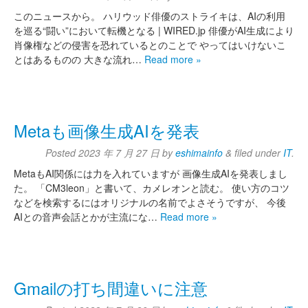
このニュースから。 ハリウッド俳優のストライキは、AIの利用
を巡る“闘い”において転機となる | WIRED.jp 俳優がAI生成により
肖像権などの侵害を恐れているとのことで やってはいけないこ
とはあるものの 大きな流れ…
Read more »
Metaも画像生成AIを発表
Posted
2023 年 7 月 27 日
by
eshimainfo
&
filed under
IT
.
MetaもAI関係には力を入れていますが 画像生成AIを発表しまし
た。 「CM3leon」と書いて、カメレオンと読む。 使い方のコツ
などを検索するにはオリジナルの名前でよさそうですが、 今後
AIとの音声会話とかが主流にな…
Read more »
Gmailの打ち間違いに注意