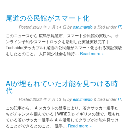
尾道の公民館がスマート化
Posted
2023 年 7 月 14 日
by
eshimainfo
&
filed under
IT
.
このニュースから 広島県尾道市、スマート公民館の実現へ。オ
ンライン予約やスマートロックを活用した実証実験完了 |
Techable(テッカブル) 尾道の公民館がスマート化される実証実験
をしたとのこと。 人口減少社会を維持…
Read more »
AIが埋もれていた才能を見つける時
代
Posted
2023 年 7 月 13 日
by
eshimainfo
&
filed under
IT
.
この記事から。 AIスカウトの登場により、若きサッカー選手た
ちがチャンスを掴んでいる | WIRED.jp イギリスの話で、埋もれ
ている若いサッカー選手を AIを活用してクラブが才能を見つけ
ることができるとのこと。 選手…
Read more »