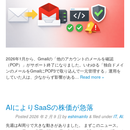
2026年1月から、Gmailの「他のアカウントのメールを確認
（POP）」がサポート終了になりました。いわゆる「独自ドメイ
ンのメールをGmailにPOP3で取り込んで一元管理する」運用を
していた人は、少なからず影響がある…
Read more »
AIによりSaaSの株価が急落
Posted
2026 年 2 月 9 日
by
eshimainfo
&
filed under
IT
,
AI
.
先週はAI周りで大きな動きがありました。 まずこのニュース。