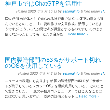
神戸市ではChatGTPを活用中
Posted
2023 年 9 月 15 日
by
eshimainfo
&
filed under
IT
.
DXの先進自治体として知られる神戸市では ChatGTPの導入も進
んでいるとのこと。 主に資料作りや文章作成に活用しているよ
うですが こういった分野はAIが得意とするものですし そのまま
使えなかったとしても、たたき台があ…
Read more »
国内製造部門の83％がサポート切れ
のOSを使用している
Posted
2023 年 9 月 8 日
by
eshimainfo
&
filed under
IT
.
ニュースの表題にもありますが 国内製造部門の83％が「サポー
トが終了しているレガシーOS」を継続利用している、 とのこと
で驚きました。 一般の事務用コンピューターではこんなことは
ほぼないと思いますが、 従来の設備とセット…
Read more »