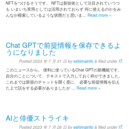
NFTをつけるそうです。 NFTは新技術として注目されていつつ
も いまいち実用としては活用されておらず 何に使えるのかをみ
んなが模索しているような状態だと思いま…
Read more »
Chat GPTで前提情報を保存できるよ
うになりました
Posted
2023 年 7 月 31 日
by
eshimainfo
&
filed under
IT
.
このニュースから。 便利に使っているChat GPTの新機能です。
自分のことについて、テキストで入力しておく枠ができました。
これまでは新規のチャットを開く度に、 必要な前提情報を伝え
た上で話をする必要がありましたが …
Read more »
AIと俳優ストライキ
Posted
2023 年 7 月 28 日
by
eshimainfo
&
filed under
IT
.