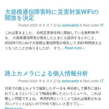
大規模通信障害時に災害対策WiFiの
開放を決定
Posted
2023 年 9 月 7 日
by
eshimainfo
&
filed under
IT
.
これは驚きました。 自然災害発生時に開放している無料Wi-Fi
を、 大規模通信障害が発生したときにも提供するとのこと。
2022年7月にauで大規模な通信障害が発生して 約81時間使えな
くなったことがありましたが、 そう…
Read more »
路上カメラによる個人情報分析
Posted
2023 年 9 月 5 日
by
eshimainfo
&
filed under
IT
.
渋谷での路上カメラで撮影したデータを AI分析して勝手に使わ
れてしまうということで物議を醸したというニュース。 これは
難しい問題ですよね。 商用利用ということであれば撮影される
方にメリットはないのでやめて欲しいと思うでし…
Read more »