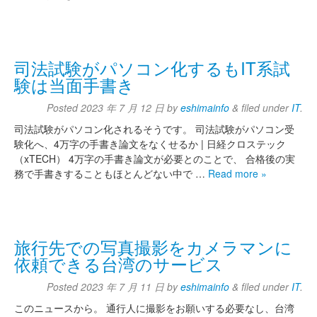
司法試験がパソコン化するもIT系試
験は当面手書き
Posted
2023 年 7 月 12 日
by
eshimainfo
&
filed under
IT
.
司法試験がパソコン化されるそうです。 司法試験がパソコン受
験化へ、4万字の手書き論文をなくせるか | 日経クロステック
（xTECH） 4万字の手書き論文が必要とのことで、 合格後の実
務で手書きすることもほとんどない中で …
Read more »
旅行先での写真撮影をカメラマンに
依頼できる台湾のサービス
Posted
2023 年 7 月 11 日
by
eshimainfo
&
filed under
IT
.
このニュースから。 通行人に撮影をお願いする必要なし、台湾