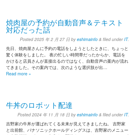
焼肉屋の予約が自動音声＆テキスト
対応だった話
Posted
2025 年 2 月 27 日
by
eshimainfo
&
filed under
IT
.
先日、焼肉屋さんに予約の電話をしようとしたときに、ちょっと
驚く体験をしました。 夜の忙しい時間帯だったからか、電話を
かけると店員さんが直接出るのではなく、自動音声の案内が流れ
てきました。その案内では、次のような選択肢が出…
Read more »
牛丼のロボット配達
Posted
2024 年 11 月 18 日
by
eshimainfo
&
filed under
IT
.
吉野家の牛丼が運ばれてくる未来が見えてきましたね。 吉野家
と出前館、パナソニックホールディングスは、吉野家のメニュー