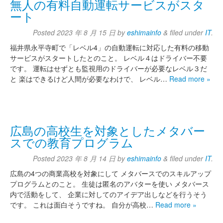
無人の有料自動運転サービスがスタ
ート
Posted
2023 年 8 月 15 日
by
eshimainfo
&
filed under
IT
.
福井県永平寺町で「レベル4」の自動運転に対応した有料の移動
サービスがスタートしたとのこと。 レベル４はドライバー不要
です。 運転はせずとも監視用のドライバーが必要なレベル３だ
と 楽はできるけど人間が必要なわけで、 レベル…
Read more »
広島の高校生を対象としたメタバー
スでの教育プログラム
Posted
2023 年 8 月 14 日
by
eshimainfo
&
filed under
IT
.
広島の4つの商業高校を対象にして メタバースでのスキルアップ
プログラムとのこと。 生徒は匿名のアバターを使い メタバース
内で活動をして、 企業に対してのアイデア出しなどを行うそう
です。 これは面白そうですね。 自分が高校…
Read more »