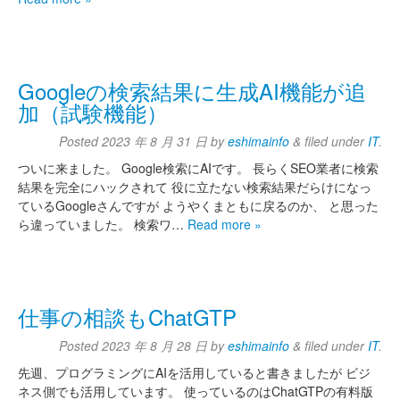
Googleの検索結果に生成AI機能が追
加（試験機能）
Posted
2023 年 8 月 31 日
by
eshimainfo
&
filed under
IT
.
ついに来ました。 Google検索にAIです。 長らくSEO業者に検索
結果を完全にハックされて 役に立たない検索結果だらけになっ
ているGoogleさんですが ようやくまともに戻るのか、 と思った
ら違っていました。 検索ワ…
Read more »
仕事の相談もChatGTP
Posted
2023 年 8 月 28 日
by
eshimainfo
&
filed under
IT
.
先週、プログラミングにAIを活用していると書きましたが ビジ
ネス側でも活用しています。 使っているのはChatGTPの有料版