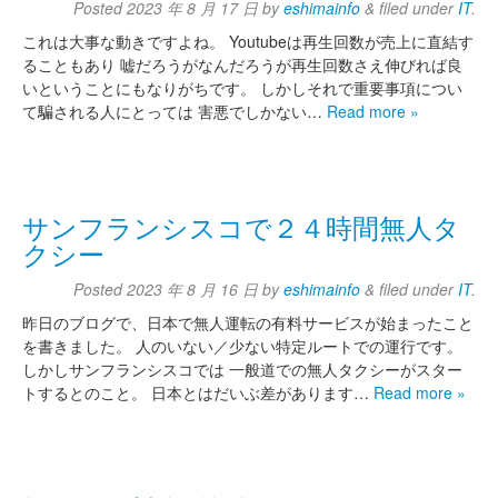
Posted
2023 年 8 月 17 日
by
eshimainfo
&
filed under
IT
.
これは大事な動きですよね。 Youtubeは再生回数が売上に直結す
ることもあり 嘘だろうがなんだろうが再生回数さえ伸びれば良
いということにもなりがちです。 しかしそれで重要事項につい
て騙される人にとっては 害悪でしかない…
Read more »
サンフランシスコで２４時間無人タ
クシー
Posted
2023 年 8 月 16 日
by
eshimainfo
&
filed under
IT
.
昨日のブログで、日本で無人運転の有料サービスが始まったこと
を書きました。 人のいない／少ない特定ルートでの運行です。
しかしサンフランシスコでは 一般道での無人タクシーがスター
トするとのこと。 日本とはだいぶ差があります…
Read more »