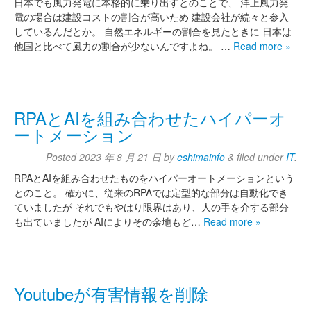
日本でも風力発電に本格的に乗り出すとのことで、 洋上風力発
電の場合は建設コストの割合が高いため 建設会社が続々と参入
しているんだとか。 自然エネルギーの割合を見たときに 日本は
他国と比べて風力の割合が少ないんですよね。 …
Read more »
RPAとAIを組み合わせたハイパーオ
ートメーション
Posted
2023 年 8 月 21 日
by
eshimainfo
&
filed under
IT
.
RPAとAIを組み合わせたものをハイパーオートメーションという
とのこと。 確かに、従来のRPAでは定型的な部分は自動化でき
ていましたが それでもやはり限界はあり、人の手を介する部分
も出ていましたが AIによりその余地もど…
Read more »
Youtubeが有害情報を削除