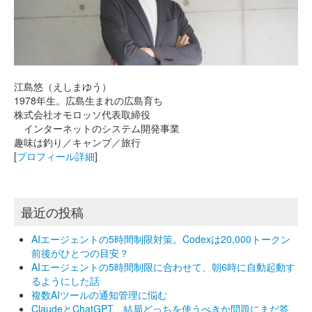
江島悠（えしまゆう）
1978年生。広島生まれの広島育ち
株式会社オモロッソ代表取締役
インターネットのシステム開発事業
趣味は釣り／キャンプ／旅行
[
プロフィール詳細
]
最近の投稿
AIエージェントの5時間制限対策。Codexは20,000トークン
前後がひとつの目安？
AIエージェントの5時間制限に合わせて、朝6時に自動起動す
るようにした話
複数AIツールの通知管理に悩む
ClaudeとChatGPT、結局どっちを使うべきか問題にまだ答