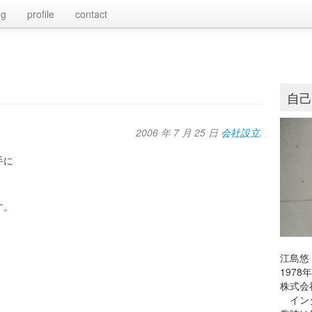
og
profile
contact
自
2006 年 7 月 25 日
会社設立
.
手に
す。
江島悠
197
株式会
。
インタ