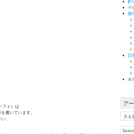
釣
子
旅
日
未
ア
インフォ）は
事を書いています。
ア
さい。
ー
カ
Search
イ