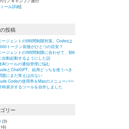
釣り／キャンプ／旅行
フィール詳細
]
近の投稿
Iエージェントの5時間制限対策。Codexは
0,000トークン前後がひとつの目安？
Iエージェントの5時間制限に合わせて、朝6
に自動起動するようにした話
数AIツールの通知管理に悩む
laudeとChatGPT、結局どっちを使うべき
問題にまだ答えは出ない
laude Codeの使用率をMacのメニューバー
常時表示するツールを自作しました
テゴリー
n
(3)
16)