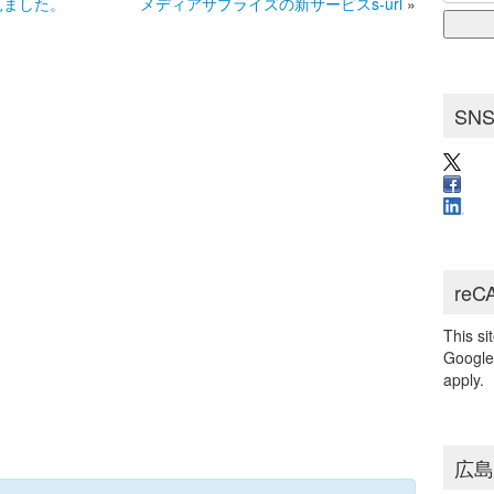
for:
見ました。
メディアサプライズの新サービスs-url
»
ブ
SN
reC
This s
Googl
apply.
広