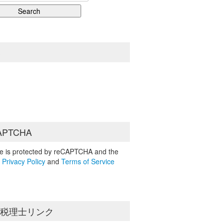
S
APTCHA
ite is protected by reCAPTCHA and the
e
Privacy Policy
and
Terms of Service
島税理士リンク