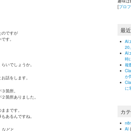
趣味は
[
プロ
最
たのですが
いです。
A
2
A
時
くらいでしょうか。
複
C
か
とお話をします。
C
に
が３箇所。
が２箇所ありました。
のままです。
カ
事もあるんですね。
n8
AI
(
」などと