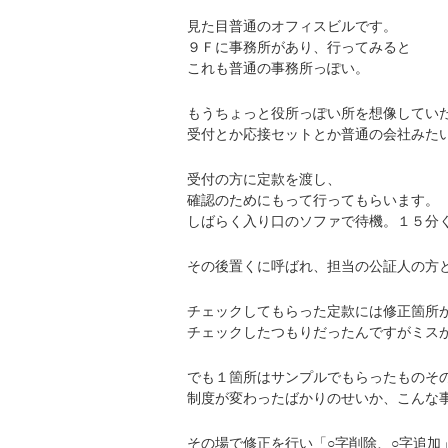
見た目普通のオフィスビルです。
９Ｆに事務所があり、行ってみると
これも普通の事務所っぽい。
もうちょっと役所っぽい所を想像してい
受付とか応接セットとか普通の会社みた
受付の方に定款を渡し、
確認のためにもって行ってもらいます。
しばらく入り口のソファで待機。１５分
その後置くに呼ばれ、担当の公証人の方
チェックしてもらった定款には修正箇所
チェックしたつもりだったんですがミス
でも１箇所はサンプルでもらったものそ
制度が変わったばかりのせいか、こんな
その場で修正を行い「○字削除、○字追加