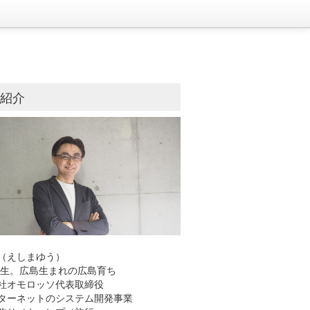
己紹介
（えしまゆう）
8年生。広島生まれの広島育ち
社オモロッソ代表取締役
ーネットのシステム開発事業