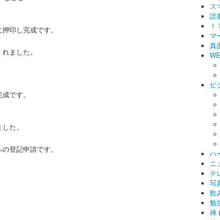
ス
読
Ｉ
に押印し完成です。
マ
真
くれました。
WE
ビ
完成です。
ました。
への登記申請です。
ハ
ニ
テ
写
飲
勉
禅