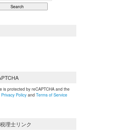
S
APTCHA
ite is protected by reCAPTCHA and the
e
Privacy Policy
and
Terms of Service
島税理士リンク