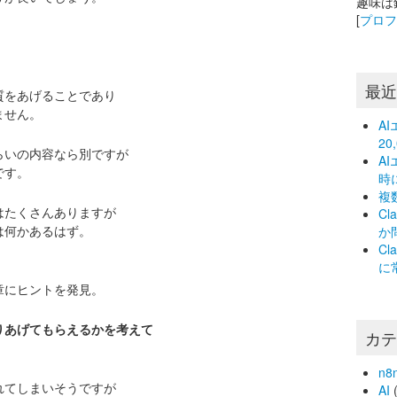
趣味は
[
プロ
最
質をあげることであり
ません。
A
2
らいの内容なら別ですが
A
です。
時
複
はたくさんありますが
C
は何かあるはず。
か
C
に
章にヒントを発見。
りあげてもらえるかを考えて
カ
n8
れてしまいそうですが
AI
(