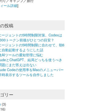
釣り／キャンプ／旅行
フィール詳細
]
近の投稿
Iエージェントの5時間制限対策。Codexは
0,000トークン前後がひとつの目安？
Iエージェントの5時間制限に合わせて、朝6
に自動起動するようにした話
数AIツールの通知管理に悩む
laudeとChatGPT、結局どっちを使うべき
問題にまだ答えは出ない
laude Codeの使用率をMacのメニューバー
常時表示するツールを自作しました
テゴリー
n
(3)
16)