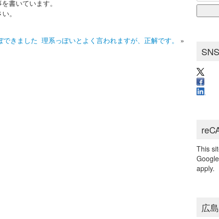
for:
事を書いています。
ブ
さい。
ほぼできました
理系っぽいとよく言われますが、正解です。
»
SN
reC
This s
Googl
apply.
広