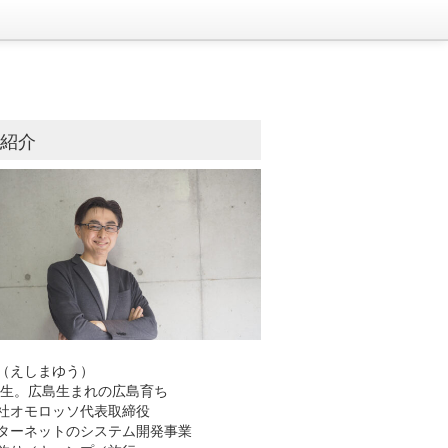
己紹介
（えしまゆう）
8年生。広島生まれの広島育ち
社オモロッソ代表取締役
ーネットのシステム開発事業