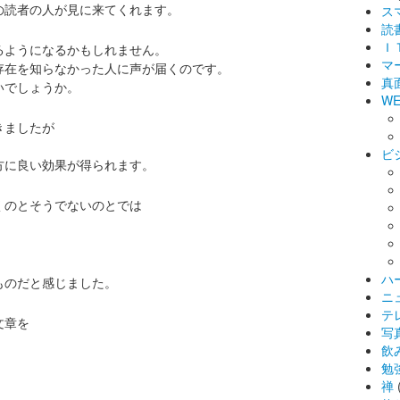
の読者の人が見に来てくれます。
ス
読
Ｉ
るようになるかもしれません。
マ
存在を知らなかった人に声が届くのです。
真
いでしょうか。
WE
きましたが
ビ
方に良い効果が得られます。
くのとそうでないのとでは
ハ
ものだと感じました。
ニ
テ
文章を
写
飲
勉
禅