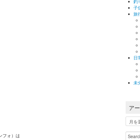
釣
子
旅
日
未
ア
ア
ー
カ
Search
インフォ）は
イ