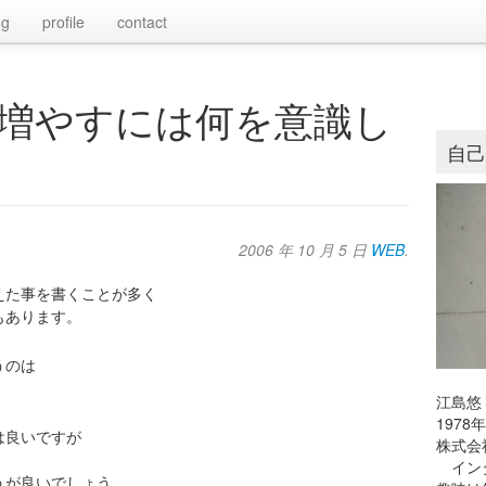
og
profile
contact
増やすには何を意識し
自
2006 年 10 月 5 日
WEB
.
えた事を書くことが多く
もあります。
うのは
江島悠
197
は良いですが
株式会
インタ
うが良いでしょう。