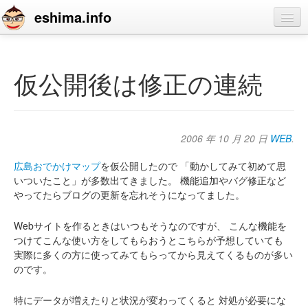
eshima.info
home
blog
仮公開後は修正の連続
profile
contact
2006 年 10 月 20 日
WEB
.
広島おでかけマップ
を仮公開したので
「動かしてみて初めて思
いついたこと」が多数出てきました。
機能追加やバグ修正など
やってたらブログの更新を忘れそうになってました。
Webサイトを作るときはいつもそうなのですが、
こんな機能を
つけてこんな使い方をしてもらおうとこちらが予想していても
実際に多くの方に使ってみてもらってから見えてくるものが多い
のです。
特にデータが増えたりと状況が変わってくると
対処が必要にな