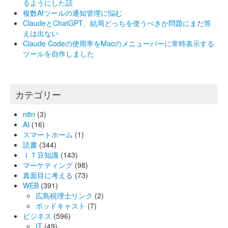
るようにした話
複数AIツールの通知管理に悩む
ClaudeとChatGPT、結局どっちを使うべきか問題にまだ答
えは出ない
Claude Codeの使用率をMacのメニューバーに常時表示する
ツールを自作しました
カテゴリー
n8n
(3)
AI
(16)
スマートホーム
(1)
読書
(344)
ＩＴ豆知識
(143)
マーケティング
(98)
真面目に考える
(73)
WEB
(391)
広島税理士リンク
(2)
ポッドキャスト
(7)
ビジネス
(596)
IT
(49)