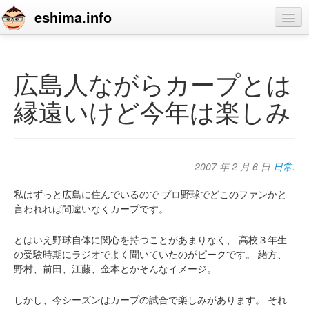
eshima.info
home
blog
広島人ながらカープとは
profile
縁遠いけど今年は楽しみ
contact
2007 年 2 月 6 日
日常
.
私はずっと広島に住んでいるので
プロ野球でどこのファンかと
言われれば間違いなくカープです。
とはいえ野球自体に関心を持つことがあまりなく、
高校３年生
の受験時期にラジオでよく聞いていたのがピークです。
緒方、
野村、前田、江藤、金本とかそんなイメージ。
しかし、今シーズンはカープの試合で楽しみがあります。
それ