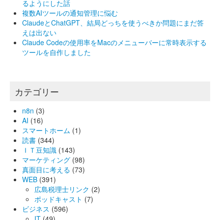
るようにした話
複数AIツールの通知管理に悩む
ClaudeとChatGPT、結局どっちを使うべきか問題にまだ答
えは出ない
Claude Codeの使用率をMacのメニューバーに常時表示する
ツールを自作しました
カテゴリー
n8n
(3)
AI
(16)
スマートホーム
(1)
読書
(344)
ＩＴ豆知識
(143)
マーケティング
(98)
真面目に考える
(73)
WEB
(391)
広島税理士リンク
(2)
ポッドキャスト
(7)
ビジネス
(596)
IT
(49)