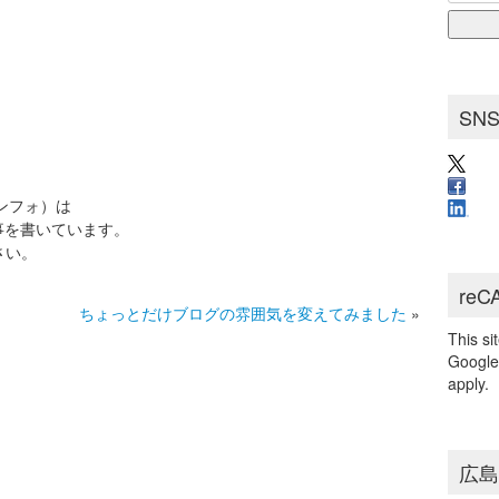
for:
ブ
SN
インフォ）は
事を書いています。
さい。
reC
ちょっとだけブログの雰囲気を変えてみました
»
This s
Googl
apply.
広