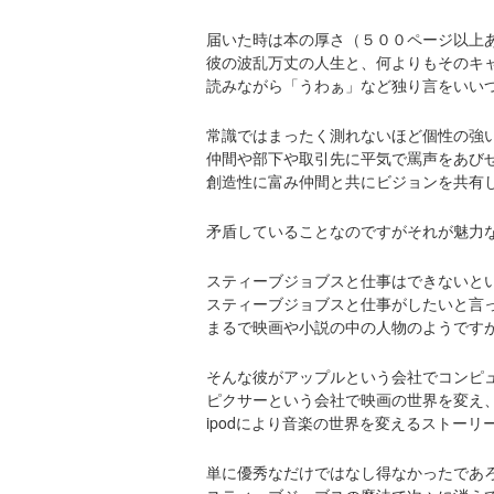
届いた時は本の厚さ（５００ページ以上
彼の波乱万丈の人生と、何よりもそのキ
読みながら「うわぁ」など独り言をいい
常識ではまったく測れないほど個性の強
仲間や部下や取引先に平気で罵声をあび
創造性に富み仲間と共にビジョンを共有
矛盾していることなのですがそれが魅力
スティーブジョブスと仕事はできないと
スティーブジョブスと仕事がしたいと言
まるで映画や小説の中の人物のようです
そんな彼がアップルという会社でコンピ
ピクサーという会社で映画の世界を変え
ipodにより音楽の世界を変えるストーリ
単に優秀なだけではなし得なかったであ