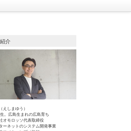
己紹介
（えしまゆう）
8年生。広島生まれの広島育ち
社オモロッソ代表取締役
ーネットのシステム開発事業