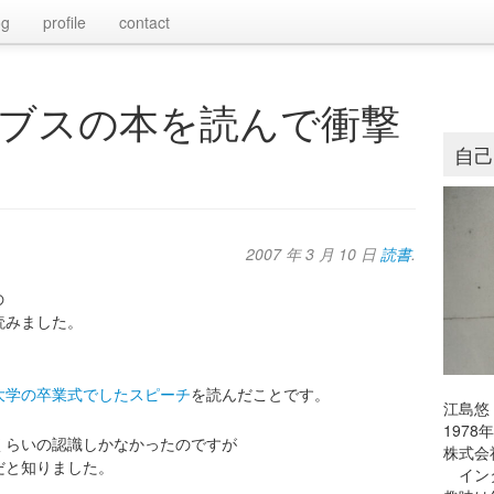
og
profile
contact
ブスの本を読んで衝撃
自
2007 年 3 月 10 日
読書
.
の
読みました。
大学の卒業式でしたスピーチ
を読んだことです。
江島悠
197
くらいの認識しかなかったのですが
株式会
だと知りました。
インタ