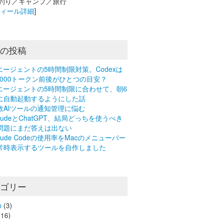
釣り／キャンプ／旅行
フィール詳細
]
近の投稿
Iエージェントの5時間制限対策。Codexは
0,000トークン前後がひとつの目安？
Iエージェントの5時間制限に合わせて、朝6
に自動起動するようにした話
数AIツールの通知管理に悩む
laudeとChatGPT、結局どっちを使うべき
問題にまだ答えは出ない
laude Codeの使用率をMacのメニューバー
常時表示するツールを自作しました
テゴリー
n
(3)
16)