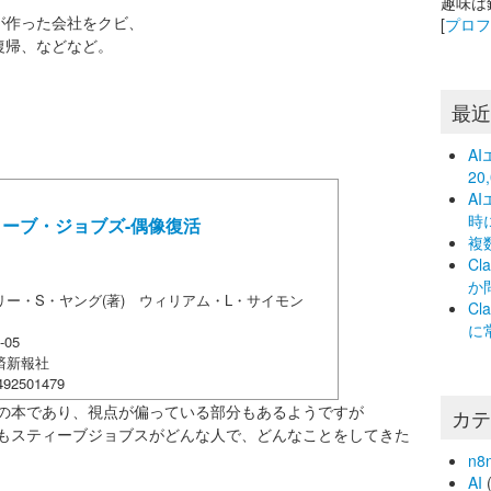
趣味は
が作った会社をクビ、
[
プロ
復帰、などなど。
最
A
2
A
時
ーブ・ジョブズ-偶像復活
複
C
か
リー・S・ヤング(著) ウィリアム・L・サイモン
C
に
-05
済新報社
492501479
の本であり、視点が偏っている部分もあるようですが
カ
もスティーブジョブスがどんな人で、どんなことをしてきた
n8
AI
(