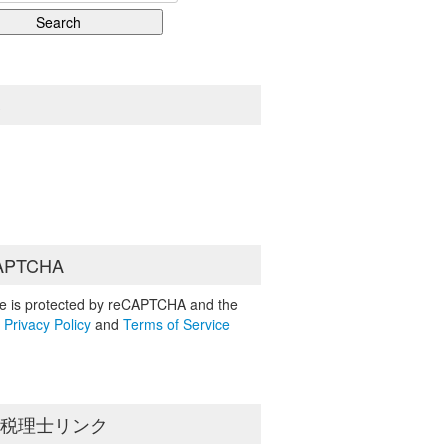
S
APTCHA
ite is protected by reCAPTCHA and the
e
Privacy Policy
and
Terms of Service
島税理士リンク