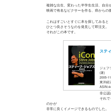
複雑な出生、変わった半学生生活、自分
映画で有名なピクサーを作る、癌からの
これはすごいとすぐに本を探してみると
ひとつ良さそうなのを発見して即注文。
それがこの本です。
スティ
ジェフ
(著)
2005-11
東洋経
ASIN:4
非公認
それで
のかが
非常に良くイメージできるものでした。