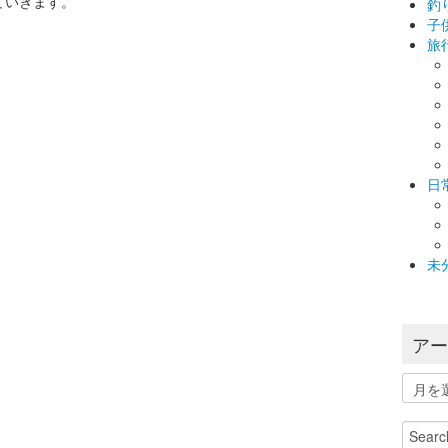
ていきます。
釣
子
旅
。
。
日
未
ア
ア
ー
カ
Search
イ