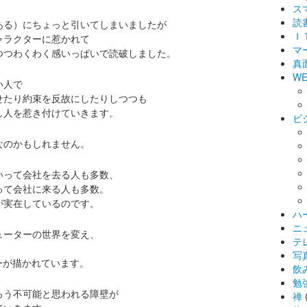
ス
読
ある）にちょっと引いてしまいましたが
Ｉ
ャラクターに惹かれて
マ
つつわくわく感いっぱいで読破しました。
真
WE
い人で
せたり約束を反故にしたりしつつも
し人を惹き付けていきます。
ビ
なのかもしれません。
いって会社を去る人も多数、
って会社に来る人も多数。
が実在しているのです。
ハ
ニ
ューターの世界を変え、
テ
、
写
ーが描かれています。
飲
勉
ろう不可能と思われる障壁が
禅