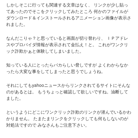
しかしそこに行っても関連する文章はなく、
リンクが少し貼っ
てあったのでそこをクリックしてみたところ
何かのファイルが
ダウンロード＆インストールされるアニメーション画像が表示さ
れました。
なんだこりゃ？と思っていると画面が切り替わり、
ＩＰアドレ
スやプロバイダ情報が表示されて金払え！と。
これがワンクリ
ック詐欺かぁと体験してしまいました。
知っている人にとったらバカらしい脅しですが
よくわからなか
ったら大変な事をしてしまったと思うでしょうね。
それにしてもyahooニュースからリンクされてるサイトにそんな
のがあるとは。
もうちょっと確認して欲しいですね。油断して
ました。
というようにどこにワンクリック詐欺のリンクが潜んでいるかわ
かりません。
たまたまリンクをクリックしても何もしないのが
対処法ですので
みなさんもご注意下さい。