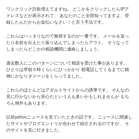
ワンクリック詐欺増えてますね。
どこかをクリックしたらIPア
ドレスなどが表示されて、
あなたのこと全部知ってますよ、登
録したんだからお金払いなさい！と言う手法です。
これらはハッタリなので無視するのが一番です。
メールを送っ
たり名前を伝えたり振り込んでしまったらアウト。
そうなって
しまったらどこかの相談機関に連絡しましょう。
過去数人にこのパターンについて相談を受けた事があります。
ひとりは早朝５時くらいにひっかかり
朝電話してくるまでに精
神にかなりダメージをくらってました。
これらのほとんどはアダルトサイトからの誘導です。
そんなの
見に行かないから安心だという人も多いかもしれませんが
もち
ろん例外もあります。
以前yahooニュースを見ていたときの話です。
ニュースに関連し
たサイトやブログエントリが合わせて紹介されるのですが、
そ
のサイトを見に行きました。