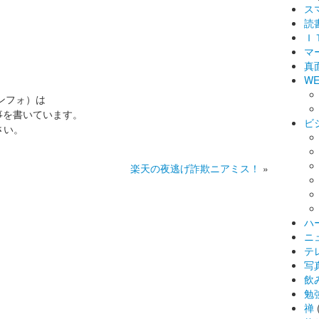
ス
読
Ｉ
マ
真
WE
インフォ）は
事を書いています。
ビ
さい。
楽天の夜逃げ詐欺ニアミス！
»
ハ
ニ
テ
写
飲
勉
禅