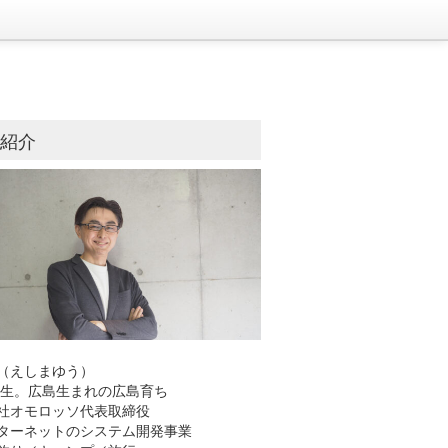
己紹介
（えしまゆう）
8年生。広島生まれの広島育ち
社オモロッソ代表取締役
ーネットのシステム開発事業