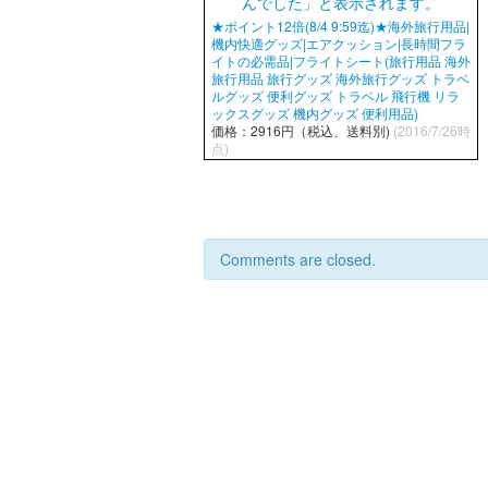
★ポイント12倍(8/4 9:59迄)★海外旅行用品|
機内快適グッズ|エアクッション|長時間フラ
イトの必需品|フライトシート(旅行用品 海外
旅行用品 旅行グッズ 海外旅行グッズ トラベ
ルグッズ 便利グッズ トラベル 飛行機 リラ
ックスグッズ 機内グッズ 便利用品)
価格：2916円（税込、送料別)
(2016/7/26時
点)
Comments are closed.