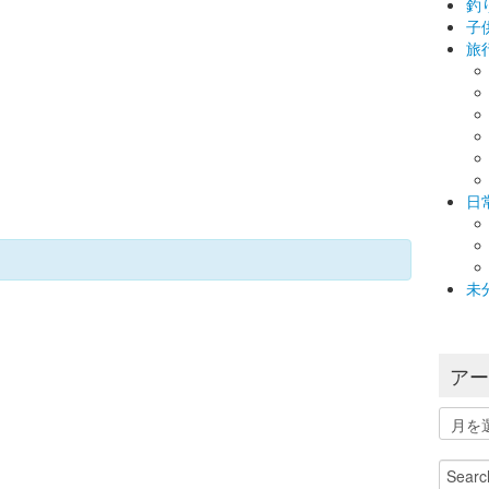
釣
子
旅
日
未
ア
ア
ー
カ
Search
イ