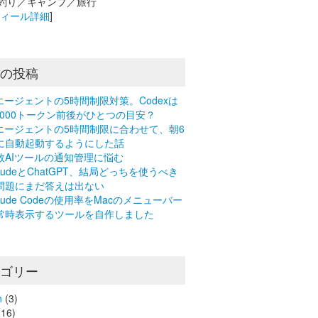
釣り／キャンプ／旅行
フィール詳細
]
近の投稿
Iエージェントの5時間制限対策。Codexは
0,000トークン前後がひとつの目安？
Iエージェントの5時間制限に合わせて、朝6
に自動起動するようにした話
数AIツールの通知管理に悩む
laudeとChatGPT、結局どっちを使うべき
問題にまだ答えは出ない
laude Codeの使用率をMacのメニューバー
常時表示するツールを自作しました
テゴリー
n
(3)
16)