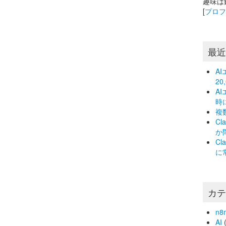
趣味は
[
プロ
最
A
2
A
時
複
C
か
C
に
カ
n8
AI
(