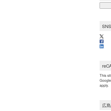
for:
ブ
SN
reC
This s
Googl
apply.
広