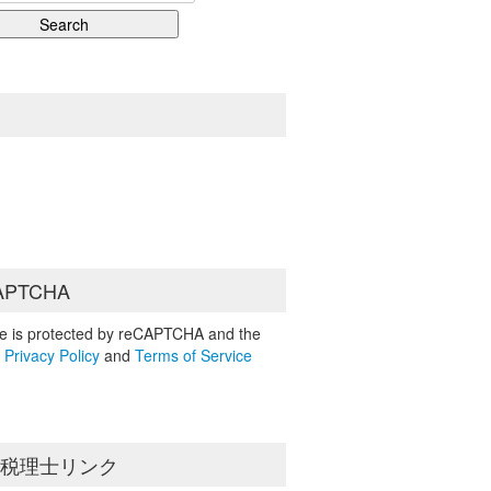
S
APTCHA
ite is protected by reCAPTCHA and the
e
Privacy Policy
and
Terms of Service
島税理士リンク