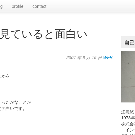
og
profile
contact
見ていると面白い
自
2007 年 6 月 15 日
WEB
.
たかを
たったかな、とか
て面白いです。
江島悠
197
株式会
インタ