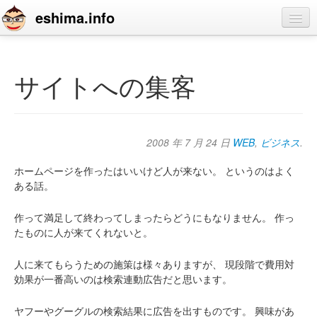
eshima.info
home
blog
サイトへの集客
profile
contact
2008 年 7 月 24 日
WEB
,
ビジネス
.
ホームページを作ったはいいけど人が来ない。
というのはよく
ある話。
作って満足して終わってしまったらどうにもなりません。
作っ
たものに人が来てくれないと。
人に来てもらうための施策は様々ありますが、
現段階で費用対
効果が一番高いのは検索連動広告だと思います。
ヤフーやグーグルの検索結果に広告を出すものです。
興味があ