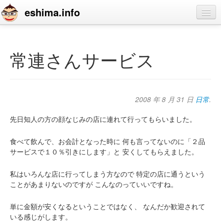
eshima.info
home
blog
常連さんサービス
profile
contact
2008 年 8 月 31 日
日常
.
先日知人の方の顔なじみの店に連れて行ってもらいました。
食べて飲んで、お会計となった時に
何も言ってないのに「２品
サービスで１０％引きにします」と
安くしてもらえました。
私はいろんな店に行ってしまう方なので
特定の店に通うという
ことがあまりないのですが
こんなのっていいですね。
単に金額が安くなるということではなく、
なんだか歓迎されて
いる感じがします。