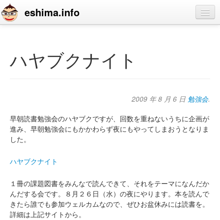
eshima.info
home
blog
ハヤブクナイト
profile
contact
2009 年 8 月 6 日
勉強会
.
早朝読書勉強会のハヤブクですが、回数を重ねないうちに企画が
進み、早朝勉強会にもかかわらず夜にもやってしまおうとなりま
した。
ハヤブクナイト
１冊の課題図書をみんなで読んできて、それをテーマになんだか
んだする会です。８月２６日（水）の夜にやります。本を読んで
きたら誰でも参加ウェルカムなので、ぜひお盆休みには読書を。
詳細は上記サイトから。