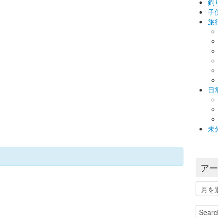
釣
子
旅
日
未
ア
ア
ー
カ
Search
イ