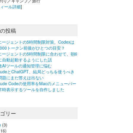
釣り／キャンプ／旅行
フィール詳細
]
近の投稿
Iエージェントの5時間制限対策。Codexは
0,000トークン前後がひとつの目安？
Iエージェントの5時間制限に合わせて、朝6
に自動起動するようにした話
数AIツールの通知管理に悩む
laudeとChatGPT、結局どっちを使うべき
問題にまだ答えは出ない
laude Codeの使用率をMacのメニューバー
常時表示するツールを自作しました
テゴリー
n
(3)
16)