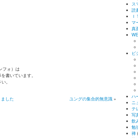
ス
読
Ｉ
マ
真
WE
ビ
インフォ）は
事を書いています。
さい。
ハ
きました
ユングの集合的無意識
»
ニ
テ
写
飲
勉
禅