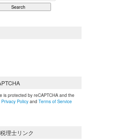
S
APTCHA
ite is protected by reCAPTCHA and the
e
Privacy Policy
and
Terms of Service
島税理士リンク