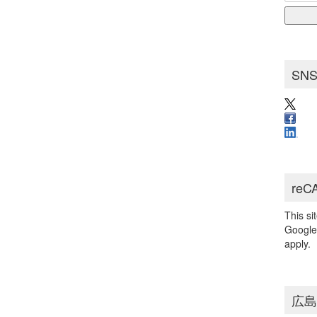
for:
ブ
SN
reC
This s
Googl
apply.
広