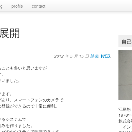
og
profile
contact
展開
自
2012 年 5 月 15 日
読書
,
WEB
.
ることも多いと思いますが
す。
まいました。
ります。
があり、スマートフォンのカメラで
の登録ができるので非常に便利。
江島悠
197
いるシステムで
株式会
組みを作りました。
インタ
んだのかシステムで認識できます。