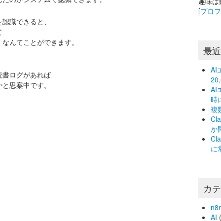
趣味は
[
プロ
を認識できると、
て
、なんてことができます。
最
A
読書ログがあれば
2
かと思案中です。
A
時
複
C
か
C
に
カ
n8
AI
(