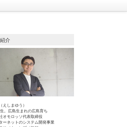
己紹介
（えしまゆう）
8年生。広島生まれの広島育ち
社オモロッソ代表取締役
ーネットのシステム開発事業