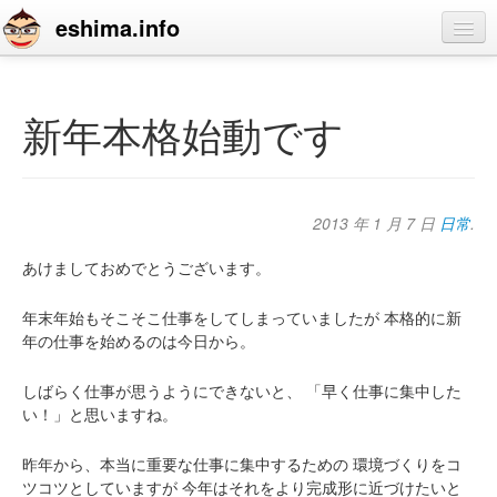
eshima.info
home
blog
新年本格始動です
profile
contact
2013 年 1 月 7 日
日常
.
あけましておめでとうございます。
年末年始もそこそこ仕事をしてしまっていましたが
本格的に新
年の仕事を始めるのは今日から。
しばらく仕事が思うようにできないと、
「早く仕事に集中した
い！」と思いますね。
昨年から、本当に重要な仕事に集中するための
環境づくりをコ
ツコツとしていますが
今年はそれをより完成形に近づけたいと