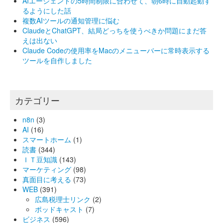
AIエージェントの5時間制限に合わせて、朝6時に自動起動す
るようにした話
複数AIツールの通知管理に悩む
ClaudeとChatGPT、結局どっちを使うべきか問題にまだ答
えは出ない
Claude Codeの使用率をMacのメニューバーに常時表示する
ツールを自作しました
カテゴリー
n8n
(3)
AI
(16)
スマートホーム
(1)
読書
(344)
ＩＴ豆知識
(143)
マーケティング
(98)
真面目に考える
(73)
WEB
(391)
広島税理士リンク
(2)
ポッドキャスト
(7)
ビジネス
(596)