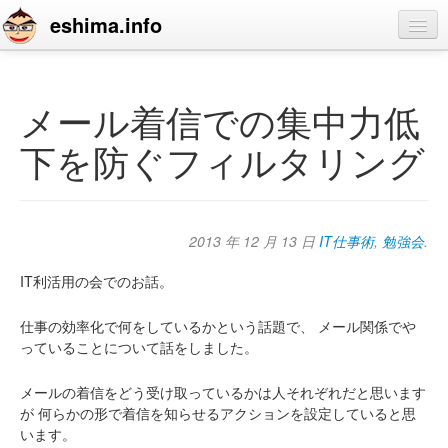
eshima.info
home
blog
メール着信での集中力低
profile
下を防ぐフィルタリング
contact
2013 年 12 月 13 日
IT仕事術
,
勉強会
.
IT利活用の会でのお話。
仕事の効率化で何をしているかという話題で、
メール関係でや
っていることについて話をしました。
メールの着信をどう受け取っているかは人それぞれだと思います
が
何らかの形で着信を知らせるアクションを設定していると思
います。