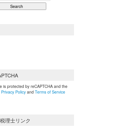
S
APTCHA
ite is protected by reCAPTCHA and the
e
Privacy Policy
and
Terms of Service
島税理士リンク