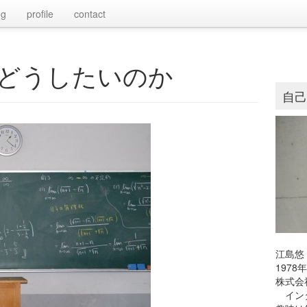
og
profile
contact
どうしたいのか
自
江島悠
197
株式会
インタ