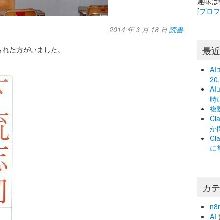
趣味は
[
プロ
2014 年 3 月 18 日
読書
.
最
られた方がいました。
A
2
A
時
複
C
か
C
に
カ
n8
AI
(