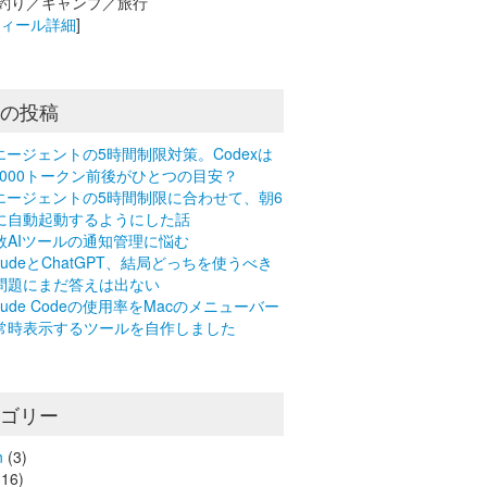
釣り／キャンプ／旅行
フィール詳細
]
近の投稿
Iエージェントの5時間制限対策。Codexは
0,000トークン前後がひとつの目安？
Iエージェントの5時間制限に合わせて、朝6
に自動起動するようにした話
数AIツールの通知管理に悩む
laudeとChatGPT、結局どっちを使うべき
問題にまだ答えは出ない
laude Codeの使用率をMacのメニューバー
常時表示するツールを自作しました
テゴリー
n
(3)
16)