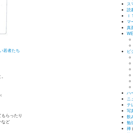
ス
読
Ｉ
マ
真
WE
い若者たち
ビ
と。
ハ
が
ニ
テ
写
てもらったり
飲
かなど
勉
禅