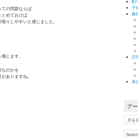
釣
子
っての問題ならば
旅
まとめておけば
深堀りしやすいと感じました。
を感じます。
日
何なのかを
要がありますね。
未
ア
ア
ー
カ
Search
イ