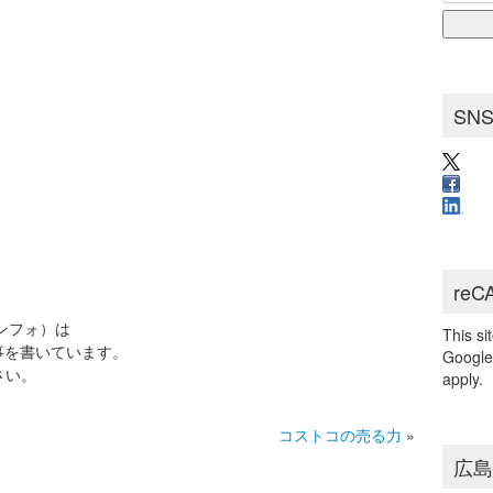
for:
ブ
SN
reC
インフォ）は
This s
事を書いています。
Googl
さい。
apply.
コストコの売る力
»
広