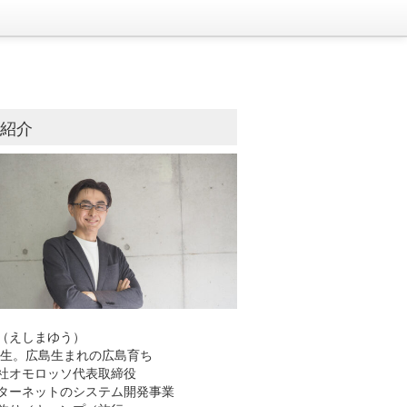
己紹介
（えしまゆう）
8年生。広島生まれの広島育ち
社オモロッソ代表取締役
ーネットのシステム開発事業