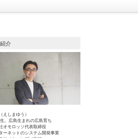
己紹介
（えしまゆう）
8年生。広島生まれの広島育ち
社オモロッソ代表取締役
ーネットのシステム開発事業