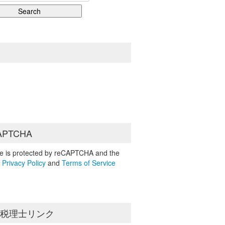
S
APTCHA
ite is protected by reCAPTCHA and the
e
Privacy Policy
and
Terms of Service
島税理士リンク