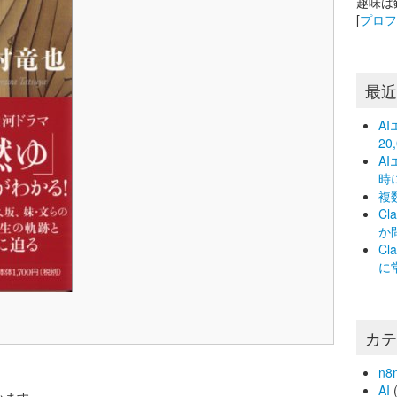
趣味は
[
プロ
最
A
2
A
時
複
C
か
C
に
カ
n8
AI
(