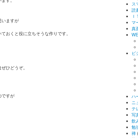
います。
ス
読
Ｉ
思いますが
マ
真
いておくと役に立ちそうな作りです。
WE
ビ
はぜひどうぞ。
のですが
ハ
ニ
テ
写
飲
勉
禅