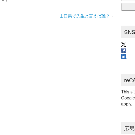
for:
ブ
山口県で先生と言えば誰？
»
SN
reC
This s
Googl
apply.
広