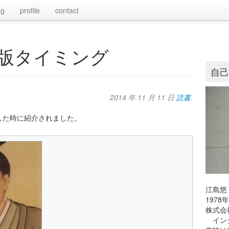
og
profile
contact
版タイミング
自
2014 年 11 月 11 日
読書
.
した時に紹介されました。
江島悠
197
株式会
インタ