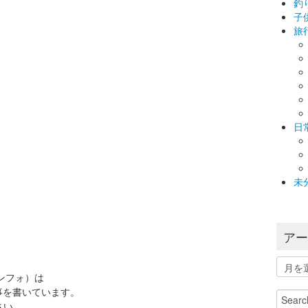
釣
子
旅
日
未
ア
ア
ー
インフォ）は
カ
事を書いています。
Search
イ
さい。