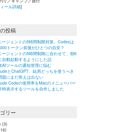
釣り／キャンプ／旅行
フィール詳細
]
近の投稿
Iエージェントの5時間制限対策。Codexは
0,000トークン前後がひとつの目安？
Iエージェントの5時間制限に合わせて、朝6
に自動起動するようにした話
数AIツールの通知管理に悩む
laudeとChatGPT、結局どっちを使うべき
問題にまだ答えは出ない
laude Codeの使用率をMacのメニューバー
常時表示するツールを自作しました
テゴリー
n
(3)
16)