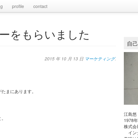
og
profile
contact
ーをもらいました
自
2015 年 10 月 13 日
マーケティング
.
がたまにあります。
江島悠
と。
197
株式会
インタ