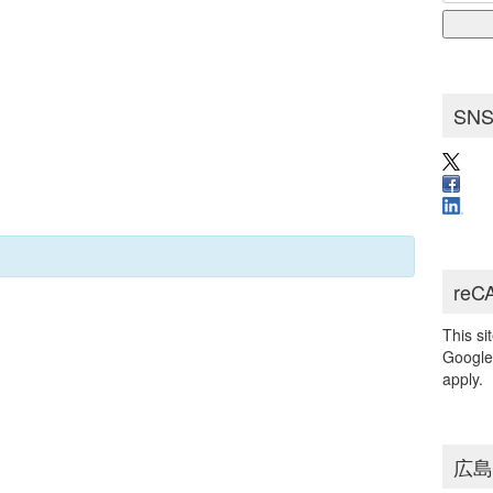
for:
ブ
SN
reC
This s
Googl
apply.
広