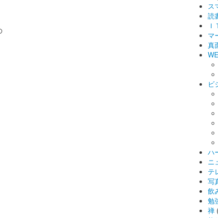
ス
読
Ｉ
の
マ
真
WE
ビ
ハ
ニ
テ
写
飲
勉
禅