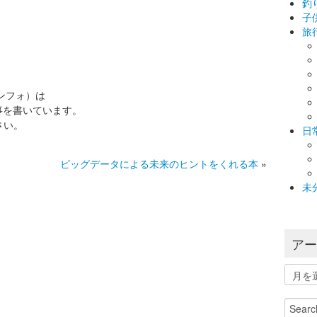
釣
子
旅
インフォ）は
事を書いています。
さい。
日
ビッグデータによる未来のヒントをくれる本
»
未
ア
ア
ー
カ
Search
イ