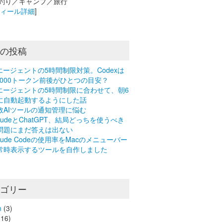
釣り／キャンプ／旅行
フィール詳細
]
近の投稿
Iエージェントの5時間制限対策。Codexは
0,000トークン前後がひとつの目安？
Iエージェントの5時間制限に合わせて、朝6
に自動起動するようにした話
数AIツールの通知管理に悩む
laudeとChatGPT、結局どっちを使うべき
問題にまだ答えは出ない
laude Codeの使用率をMacのメニューバー
常時表示するツールを自作しました
テゴリー
n
(3)
16)