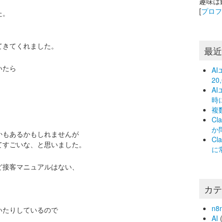
趣味は
[
プロ
た。
てきてくれました。
最
いたら
A
2
A
時
複
C
か
かもあるかもしれませんが
C
てすごいな、と思いました。
に
ど接客マニュアルはない、
。
カ
n8
いたりしているので
AI
(