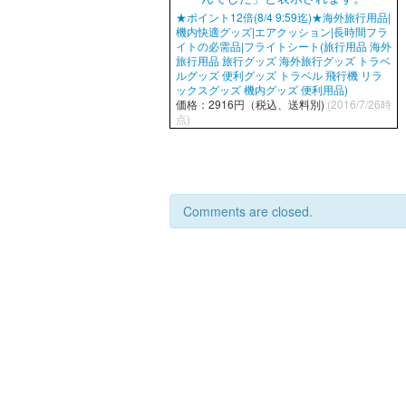
★ポイント12倍(8/4 9:59迄)★海外旅行用品|
機内快適グッズ|エアクッション|長時間フラ
イトの必需品|フライトシート(旅行用品 海外
旅行用品 旅行グッズ 海外旅行グッズ トラベ
ルグッズ 便利グッズ トラベル 飛行機 リラ
ックスグッズ 機内グッズ 便利用品)
価格：2916円（税込、送料別)
(2016/7/26時
点)
Comments are closed.