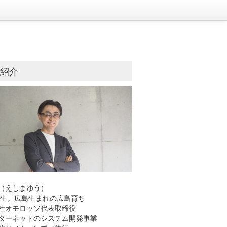
己紹介
（えしまゆう）
8年生。広島生まれの広島育ち
社オモロッソ代表取締役
ーネットのシステム開発事業