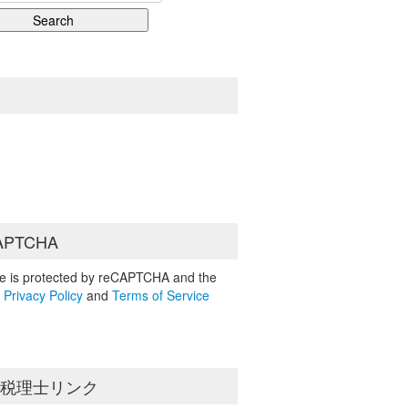
S
APTCHA
ite is protected by reCAPTCHA and the
e
Privacy Policy
and
Terms of Service
島税理士リンク