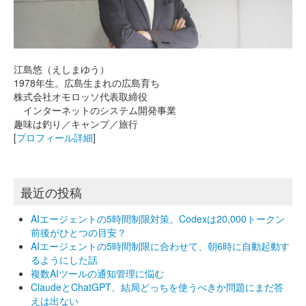
江島悠（えしまゆう）
1978年生。広島生まれの広島育ち
株式会社オモロッソ代表取締役
インターネットのシステム開発事業
趣味は釣り／キャンプ／旅行
[
プロフィール詳細
]
最近の投稿
AIエージェントの5時間制限対策。Codexは20,000トークン
前後がひとつの目安？
AIエージェントの5時間制限に合わせて、朝6時に自動起動す
るようにした話
複数AIツールの通知管理に悩む
ClaudeとChatGPT、結局どっちを使うべきか問題にまだ答
えは出ない