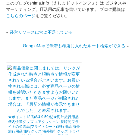
このブログeshima.info（えしまドットインフォ）は
ビジネスや
マーケティング、IT活用の記事を書いています。
ブログ購読は
こちらのページ
をご覧ください。
«
経営リソースは常に不足している
GoogleMapで渋滞も考慮に入れたルート検索ができる
»
★ポイント12倍(8/4 9:59迄)★海外旅行用品|
機内快適グッズ|エアクッション|長時間フラ
イトの必需品|フライトシート(旅行用品 海外
旅行用品 旅行グッズ 海外旅行グッズ トラベ