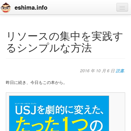
eshima.info
home
blog
リソースの集中を実践す
profile
るシンプルな方法
contact
2016 年 10 月 6 日
読書
.
昨日に続き、今日もこの本から。