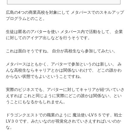
す...
広島の4つの商業高校を対象にして
メタバースでのスキルアップ
プログラムとのこと。
生徒は匿名のアバターを使い
メタバース内で活動をして、
企業
に対してのアイデア出しなどを行うそうです。
これは面白そうですね。
自分が高校生なら参加してみたい。
メタバースはともかく、アバターで参加というのは新しい。
み
んな高校生ならキャリアとかは関係ないわけで、
どこの誰かわ
からない状態でもよいということですね。
実際のビジネスでも、アバターに対してキャリアが紐づいていさ
えすれば
これと同じように実際にどこの誰かは関係ない、とい
うことにもなるかもしれません。
ドラゴンクエストでの職業のように
魔法使いLV５５です、戦士
LV３０です、みたいなのが視覚化されていさえすればいいのか
な。