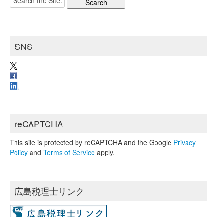
イ
for:
ブ
SNS
reCAPTCHA
This site is protected by reCAPTCHA and the Google
Privacy
Policy
and
Terms of Service
apply.
広島税理士リンク