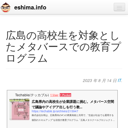
eshima.info
home
blog
広島の高校生を対象とし
profile
たメタバースでの教育プ
contact
ログラム
2023 年 8 月 14 日
IT
.
Techable(テッカブル)
1 User
1 Pocket
広島県内の高校生が企業課題に挑む。メタバース空間
で議論やアイデア出しを行う教...
https://techable.jp/archives/215947
株式会社白球は、広島県内の4つの商業高校と共同で、“生徒が社会でも通用する
個別のスキルアップ”を目指す教育プログラム「広島メタスクールプロジェクト」
を開始。企業が抱える課題をテーマに議論を展開し、アイデア創出へつなげま