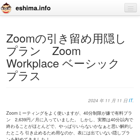
eshima.info
home
blog
Zoomの引き留め用隠し
profile
プラン Zoom
contact
Workplace ベーシック
プラス
2024 年 11 月 11 日
IT
.
Zoomミーティングをよく使いますが、40分制限が嫌で有料プラ
ン 2,639円／月に入っていました。
しかし、実際は40分以内で
終わることがほとんどで、やっぱりいらないかなぁと思い解約し
たところ
引き止めるため用なのか、表には出ていない隠しプラ
ンを勧めてきました！