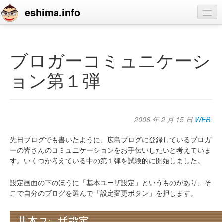
eshima.info
home
blog
ブロガーコミュニケーシ
profile
ョン第１弾
contact
2006 年 2 月 15 日
WEB
.
先日ブログでも書いたように、広島ブログに登録しているブロガ
ーの皆さんのコミュニケーションをお手伝いしたいと考えていま
す。いくつか考えている中の第１弾を試験的に開始しました。
設定画面の下のほうに「基本ユーザ設定」というものがあり、そ
こで自分のブログを選んで「設定変更ボタン」を押します。