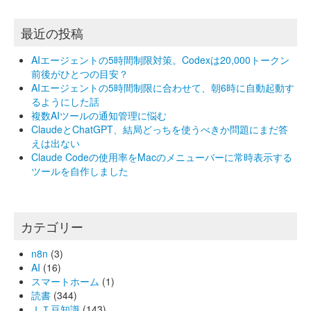
最近の投稿
AIエージェントの5時間制限対策。Codexは20,000トークン
前後がひとつの目安？
AIエージェントの5時間制限に合わせて、朝6時に自動起動す
るようにした話
複数AIツールの通知管理に悩む
ClaudeとChatGPT、結局どっちを使うべきか問題にまだ答
えは出ない
Claude Codeの使用率をMacのメニューバーに常時表示する
ツールを自作しました
カテゴリー
n8n
(3)
AI
(16)
スマートホーム
(1)
読書
(344)
ＩＴ豆知識
(143)