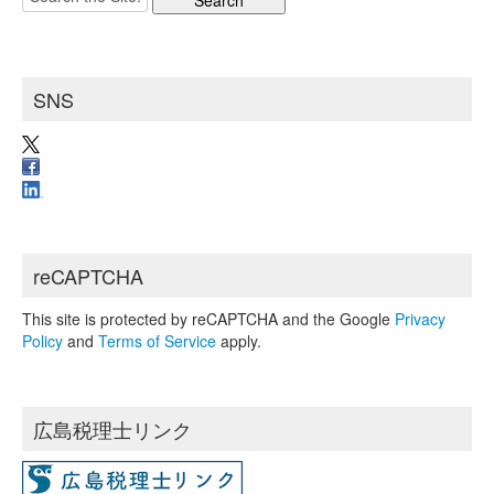
イ
for:
ブ
SNS
reCAPTCHA
This site is protected by reCAPTCHA and the Google
Privacy
Policy
and
Terms of Service
apply.
広島税理士リンク