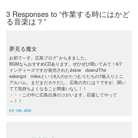
3
Responses to “作業する時にはかど
る音楽は？”
夢見る魔女
お初で～す。広島ブログﾞからきました。
BGMならおすすめCDあります。ぜひぜひ聞いてみて！6/7
インディーズですが発売された♪slow dawn♪The
eskargot milesという8人のかたつむりたちの7曲入りミニ
アルバム。まだまだカケだし、広島の方には？ですが、聞い
てて気持ちよくなること間違いなし！！
・・・この中に広島出身のコがいます。応援してやって
～！！
6月 13th, 2006