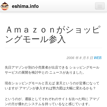
eshima.info
home
blog
Ａｍａｚｏｎがショッピ
profile
ングモール参入
contact
2006 年 8 月 5 日
WEB
.
先日アマゾンが別の小売業者が出店できる
ショッピングモール
サービスの展開を検討中との
ニュースがありました。
現在ショッピングモールと言えば
楽天というのが定番になって
いますが
アマゾンが参入すれば勢力図は大幅に変わるかも？
というのが、通販としてそれぞれのサイトを比べた時に
アマゾ
ンの方が優れたシステムを持っているなと感じています。