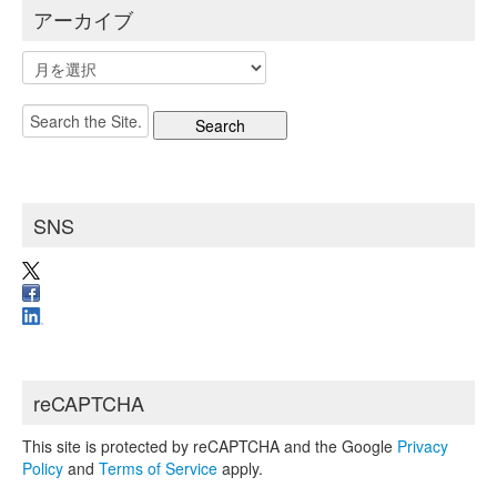
アーカイブ
ア
ー
カ
Search
イ
for:
ブ
SNS
reCAPTCHA
This site is protected by reCAPTCHA and the Google
Privacy
Policy
and
Terms of Service
apply.