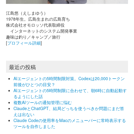
江島悠（えしまゆう）
1978年生。広島生まれの広島育ち
株式会社オモロッソ代表取締役
インターネットのシステム開発事業
趣味は釣り／キャンプ／旅行
[
プロフィール詳細
]
最近の投稿
AIエージェントの5時間制限対策。Codexは20,000トークン
前後がひとつの目安？
AIエージェントの5時間制限に合わせて、朝6時に自動起動す
るようにした話
複数AIツールの通知管理に悩む
ClaudeとChatGPT、結局どっちを使うべきか問題にまだ答
えは出ない
Claude Codeの使用率をMacのメニューバーに常時表示する
ツールを自作しました