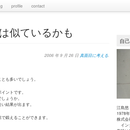
og
profile
contact
は似ているかも
自
2006 年 9 月 26 日
真面目に考える
.
ことも多いでしょう。
ポイントです。
でしょうか。
良い結果が出ます。
江島悠
197
第で鍛えることができます。
株式会
インタ