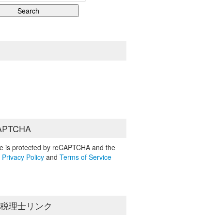
S
APTCHA
ite is protected by reCAPTCHA and the
e
Privacy Policy
and
Terms of Service
島税理士リンク