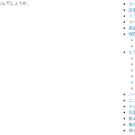
なんでしょうか。
ス
読
Ｉ
マ
真
WE
ビ
ハ
ニ
テ
写
飲
勉
禅