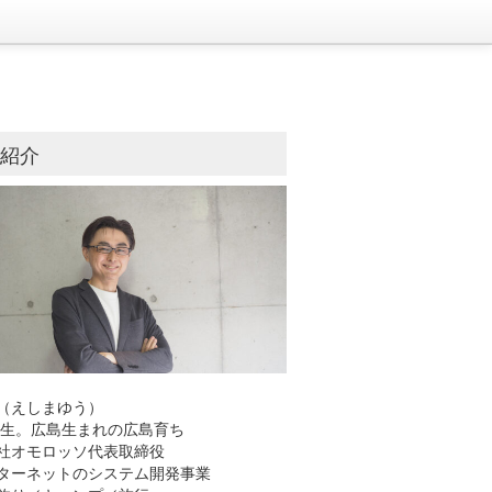
己紹介
（えしまゆう）
8年生。広島生まれの広島育ち
社オモロッソ代表取締役
ーネットのシステム開発事業