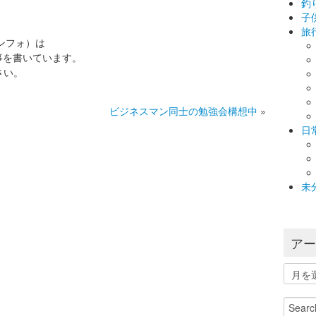
釣
子
旅
インフォ）は
事を書いています。
さい。
ビジネスマン同士の勉強会構想中
»
日
未
ア
ア
ー
カ
Search
イ