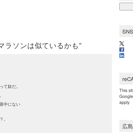
for:
ブ
SN
“仕事とマラソンは似ているかも”
reC
って奴だ。
This s
。
Googl
apply.
眼中にない
？。
広