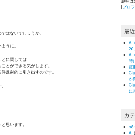
趣味は
[
プロ
最
のではないでしょうか。
A
いように。
2
A
ことに関しては
時
ることができる気がします。
複
条件反射的に引き出すのです。
C
か
C
か、
に
カ
うと思います。
n8
AI
(