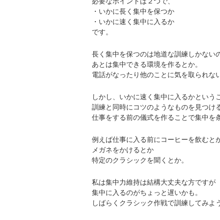
必要なポイントは２つで、
・いかに長く集中を保つか
・いかに速く集中に入るか
です。
長く集中を保つのは地道な訓練しかない
あとは集中できる環境を作るとか。
電話がなったり他のことに気を取られな
しかし、いかに速く集中に入るかという
訓練と同時にコツのようなものを見つけ
仕事をする前の儀式を作ることで集中を
例えば仕事に入る前にコーヒーを飲むと
メガネをかけるとか
特定のクラシックを聞くとか。
私は集中力維持は結構大丈夫な方ですが
集中に入るのがちょっと遅いかも。
しばらくクラシック作戦で訓練してみよ