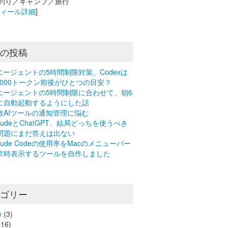
釣り／キャンプ／旅行
フィール詳細
]
近の投稿
Iエージェントの5時間制限対策。Codexは
0,000トークン前後がひとつの目安？
Iエージェントの5時間制限に合わせて、朝6
に自動起動するようにした話
数AIツールの通知管理に悩む
laudeとChatGPT、結局どっちを使うべき
問題にまだ答えは出ない
laude Codeの使用率をMacのメニューバー
常時表示するツールを自作しました
テゴリー
n
(3)
16)