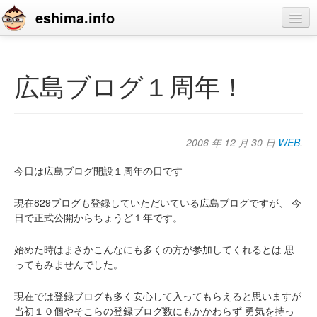
eshima.info
home
blog
広島ブログ１周年！
profile
contact
2006 年 12 月 30 日
WEB
.
今日は広島ブログ開設１周年の日です
現在829ブログも登録していただいている広島ブログですが、
今
日で正式公開からちょうど１年です。
始めた時はまさかこんなにも多くの方が参加してくれるとは
思
ってもみませんでした。
現在では登録ブログも多く安心して入ってもらえると思いますが
当初１０個やそこらの登録ブログ数にもかかわらず
勇気を持っ