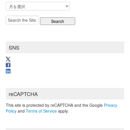
ア
ー
カ
Search
イ
for:
ブ
SNS
reCAPTCHA
This site is protected by reCAPTCHA and the Google
Privacy
Policy
and
Terms of Service
apply.