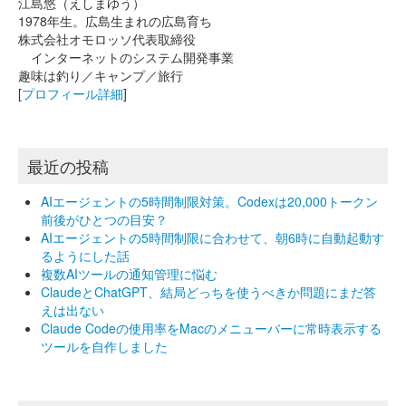
江島悠（えしまゆう）
1978年生。広島生まれの広島育ち
株式会社オモロッソ代表取締役
インターネットのシステム開発事業
趣味は釣り／キャンプ／旅行
[
プロフィール詳細
]
最近の投稿
AIエージェントの5時間制限対策。Codexは20,000トークン
前後がひとつの目安？
AIエージェントの5時間制限に合わせて、朝6時に自動起動す
るようにした話
複数AIツールの通知管理に悩む
ClaudeとChatGPT、結局どっちを使うべきか問題にまだ答
えは出ない
Claude Codeの使用率をMacのメニューバーに常時表示する
ツールを自作しました