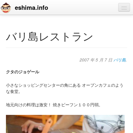
eshima.info
home
blog
バリ島レストラン
profile
contact
2007 年 5 月 7 日
バリ島
.
クタのジョゲール
小さなショッピングセンターの角にある
オープンカフェのよう
な食堂。
地元向けの料理は激安！
焼きビーフン１００円弱。