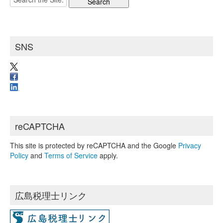
イ
for:
ブ
SNS
reCAPTCHA
This site is protected by reCAPTCHA and the Google
Privacy
Policy
and
Terms of Service
apply.
広島税理士リンク