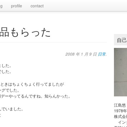
og
profile
contact
品もらった
自
2008 年 1 月 9 日
日常
.
ました。
でした。
たときはちょくちょく行ってましたが
ングでした。
0円デーやってるんですね。知らんかった。
江島悠
んでいました。
197
と
株式会
インタ