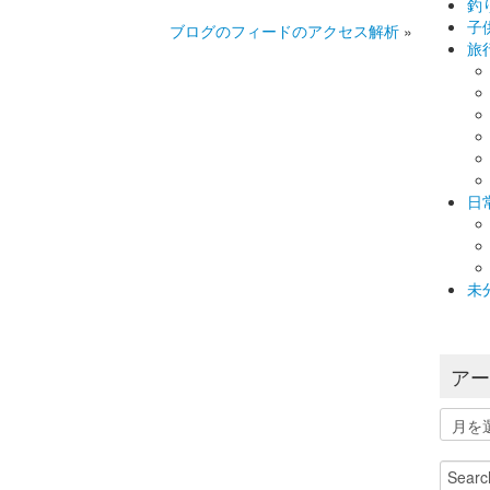
釣
子
ブログのフィードのアクセス解析
»
旅
日
未
ア
ア
ー
カ
Search
イ