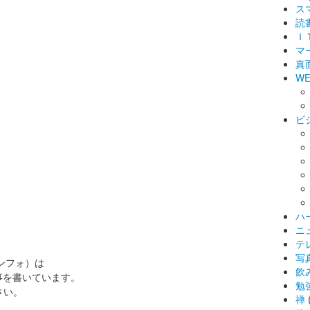
ス
読
Ｉ
マ
真
WE
ビ
ハ
ニ
テ
写
インフォ）は
飲
事を書いています。
勉
さい。
禅