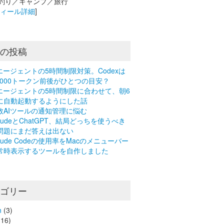
釣り／キャンプ／旅行
フィール詳細
]
近の投稿
Iエージェントの5時間制限対策。Codexは
0,000トークン前後がひとつの目安？
Iエージェントの5時間制限に合わせて、朝6
に自動起動するようにした話
数AIツールの通知管理に悩む
laudeとChatGPT、結局どっちを使うべき
問題にまだ答えは出ない
laude Codeの使用率をMacのメニューバー
常時表示するツールを自作しました
テゴリー
n
(3)
16)