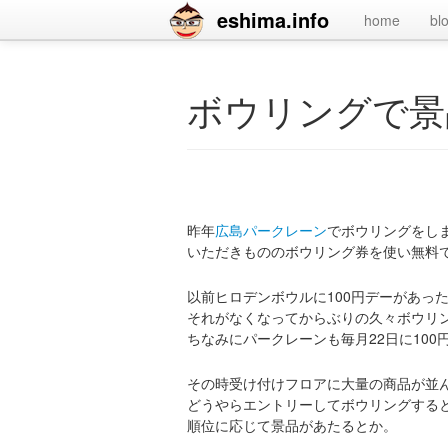
eshima.info
home
bl
ボウリングで景
昨年
広島パークレーン
でボウリングをし
いただきもののボウリング券を使い無料
以前ヒロデンボウルに100円デーがあっ
それがなくなってからぶりの久々ボウリ
ちなみにパークレーンも毎月22日に10
その時受け付けフロアに大量の商品が並
どうやらエントリーしてボウリングする
順位に応じて景品があたるとか。