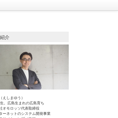
己紹介
（えしまゆう）
8年生。広島生まれの広島育ち
社オモロッソ代表取締役
ーネットのシステム開発事業