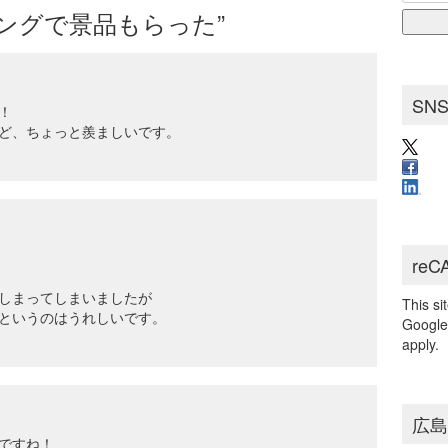
for:
ブ
ボウリングで景品もらった”
SN
！
ど、ちょっと羨ましいです。
reC
しまってしまいましたが
This s
というのはうれしいです。
Googl
apply.
広
ですね！