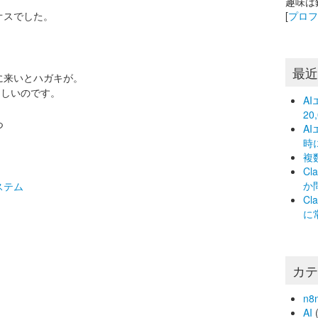
趣味は
オスでした。
[
プロ
。
最
に来いとハガキが。
らしいのです。
A
2
つ
A
時
複
C
か
ステム
C
に
カ
n8
AI
(