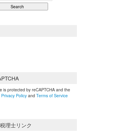
S
APTCHA
ite is protected by reCAPTCHA and the
e
Privacy Policy
and
Terms of Service
島税理士リンク