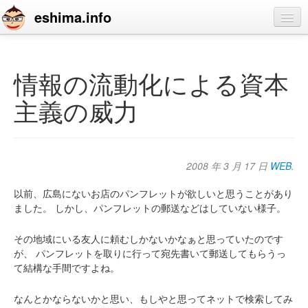
eshima.info
home
blog
情報の流動化による資本
profile
主義の威力
contact
2008 年 3 月 17 日
WEB
.
以前、広島にないお店のパンフレットが欲しいと思うことがあり
ました。
しかし、パンフレットの郵送などはしていない様子。
その地域にいる友人に頼むしかないかなぁと思っていたのです
が、
パンフレットを取りに行って宛先書いて郵送してもらうっ
て結構な手間ですよね。
なんとかならないかと思い、もしやと思ってネットで検索してみ