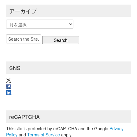
アーカイブ
ア
ー
カ
Search
イ
for:
ブ
SNS
reCAPTCHA
This site is protected by reCAPTCHA and the Google
Privacy
Policy
and
Terms of Service
apply.