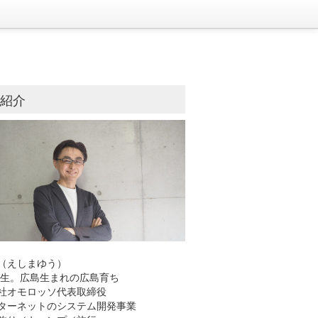
己紹介
（えしまゆう）
8年生。広島生まれの広島育ち
社オモロッソ代表取締役
ーネットのシステム開発事業