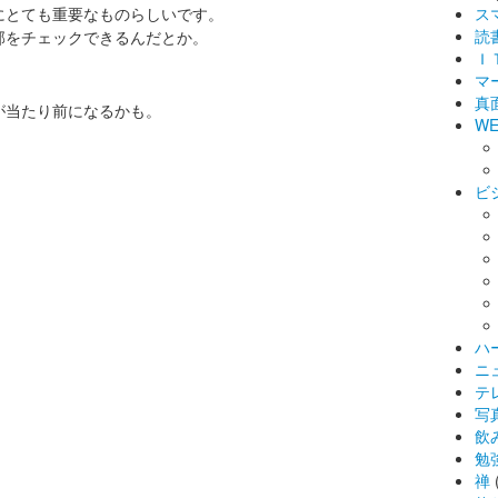
にとても重要なものらしいです。
ス
読
部をチェックできるんだとか。
Ｉ
マ
真
が当たり前になるかも。
WE
ビ
ハ
ニ
テ
写
飲
勉
禅