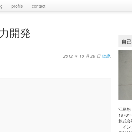
og
profile
contact
力開発
自
2012 年 10 月 26 日
読書
.
江島悠
197
株式会
インタ