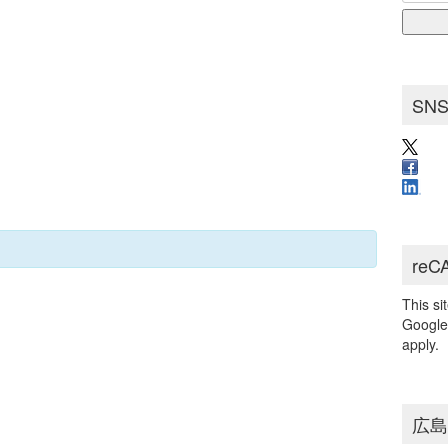
for:
ブ
SN
reC
This s
Googl
apply.
広