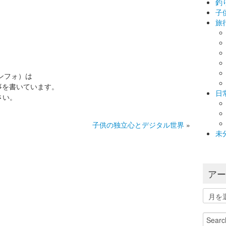
釣
子
旅
インフォ）は
事を書いています。
日
さい。
子供の独立心とデジタル世界
»
未
ア
ア
ー
カ
Search
イ