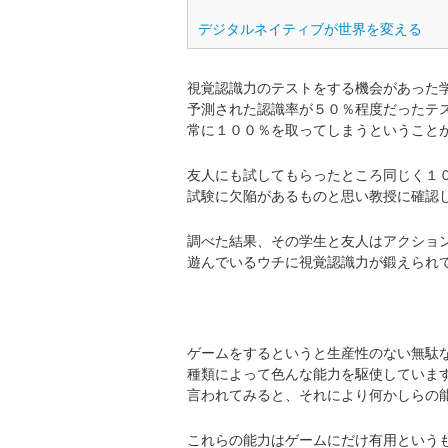
デジタルネイティブが世界を変える
視覚認識力のテストをする機会があった
予測された認識率が５０％程度だったテ
常に１００％を取ってしまうということ
友人にも試してもらったところ同じく１
試験に欠陥があるものと思い教授に確認
調べた結果、その学生と友人はアクショ
遊んでいるウチに視覚認識力が鍛えられ
ゲームをするというと生産性のない無駄
種類によって色んな能力を駆使していま
言われてみると、それにより何かしらの
これらの能力はゲームにだけ有用という