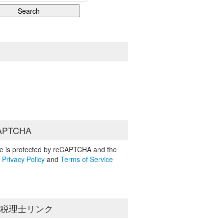
S
APTCHA
ite is protected by reCAPTCHA and the
e
Privacy Policy
and
Terms of Service
島税理士リンク