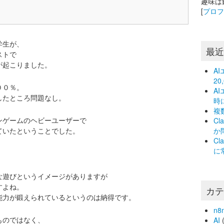
趣味は
[
プロ
学生が、
最
ストで
が起こりました。
A
2
００％。
A
したところ問題なし。
時
複
ンゲームのヘビーユーザーで
C
ていたということでした。
か
C
に
な遊びというイメージがありますが
すよね。
カ
能力が鍛えられているというのは納得です。
n8
ものではなく、
AI
(