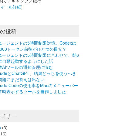
釣り／キャンプ／旅行
フィール詳細
]
近の投稿
Iエージェントの5時間制限対策。Codexは
0,000トークン前後がひとつの目安？
Iエージェントの5時間制限に合わせて、朝6
に自動起動するようにした話
数AIツールの通知管理に悩む
laudeとChatGPT、結局どっちを使うべき
問題にまだ答えは出ない
laude Codeの使用率をMacのメニューバー
常時表示するツールを自作しました
テゴリー
n
(3)
16)