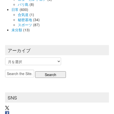
バリ島
(8)
日常
(600)
合気道
(1)
秘密基地
(34)
スポーツ
(87)
未分類
(13)
アーカイブ
ア
ー
カ
Search
イ
for:
ブ
SNS