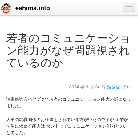
eshima.info
home
blog
若者のコミュニケーショ
profile
ン能力がなぜ問題視され
contact
ているのか
2014 年 9 月 24 日
勉強会
,
子供
.
読書勉強会ハヤブクで若者のコミュニケーション能力の話になり
ました。
大学の就職関係のお仕事をされている方がいたのですが
企業が
学生に求める能力は
ダントツでコミュニケーション能力とのこ
とでした。