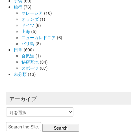
子供
(60)
旅行
(76)
マレーシア
(10)
オランダ
(1)
ドイツ
(6)
上海
(5)
ニューカレドニア
(6)
バリ島
(8)
日常
(600)
合気道
(1)
秘密基地
(34)
スポーツ
(87)
未分類
(13)
アーカイブ
ア
ー
カ
Search
イ
for:
ブ