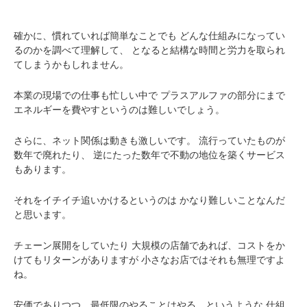
確かに、慣れていれば簡単なことでも
どんな仕組みになってい
るのかを調べて理解して、
となると結構な時間と労力を取られ
てしまうかもしれません。
本業の現場での仕事も忙しい中で
プラスアルファの部分にまで
エネルギーを費やすというのは難しいでしょう。
さらに、ネット関係は動きも激しいです。
流行っていたものが
数年で廃れたり、
逆にたった数年で不動の地位を築くサービス
もあります。
それをイチイチ追いかけるというのは
かなり難しいことなんだ
と思います。
チェーン展開をしていたり
大規模の店舗であれば、コストをか
けてもリターンがありますが
小さなお店ではそれも無理ですよ
ね。
安価でありつつ、最低限のやることはやる、というような
仕組