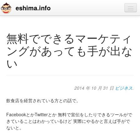
eshima.info
home
blog
無料でできるマーケティ
profile
ングがあっても手が出な
contact
い
2014 年 10 月 31 日
ビジネス
.
飲食店を経営されている方との話で。
FacebookとかTwitterとか
無料で宣伝をしたりできるツールがで
きていることはわかっているけど
実際にやるかと言えば手がで
ないと。