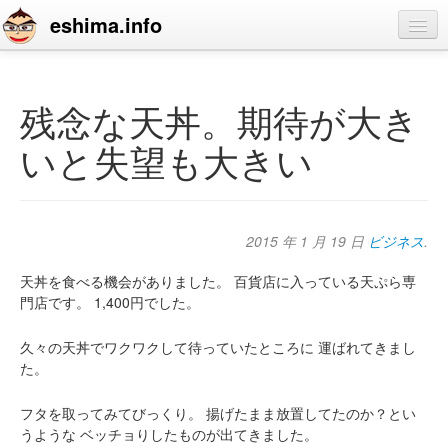
eshima.info
home
blog
残念な天丼。期待が大き
profile
いと失望も大きい
contact
2015 年 1 月 19 日
ビジネス
.
天丼を食べる機会がありました。
百貨店に入っている天ぷら専
門店です。
1,400円でした。
久々の天丼でワクワクして待っていたところに
運ばれてきまし
た。
フタを取ってみてびっくり。
揚げたまま放置してたのか？とい
うような
ベッチョりしたものが出てきました。