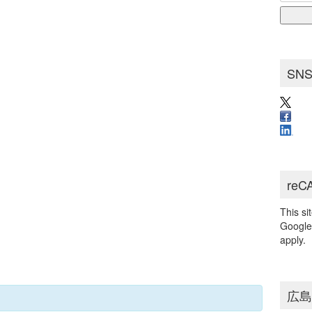
for:
ブ
SN
reC
This s
Googl
apply.
広