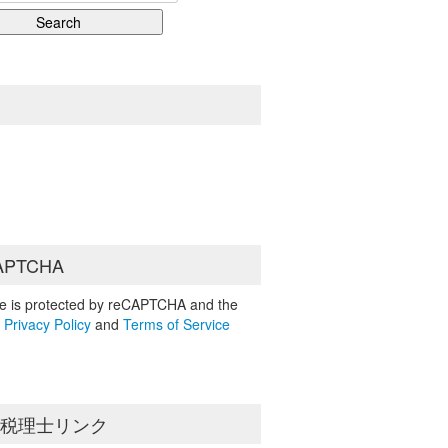
S
APTCHA
ite is protected by reCAPTCHA and the
e
Privacy Policy
and
Terms of Service
島税理士リンク