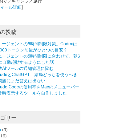
釣り／キャンプ／旅行
フィール詳細
]
近の投稿
Iエージェントの5時間制限対策。Codexは
0,000トークン前後がひとつの目安？
Iエージェントの5時間制限に合わせて、朝6
に自動起動するようにした話
数AIツールの通知管理に悩む
laudeとChatGPT、結局どっちを使うべき
問題にまだ答えは出ない
laude Codeの使用率をMacのメニューバー
常時表示するツールを自作しました
テゴリー
n
(3)
16)