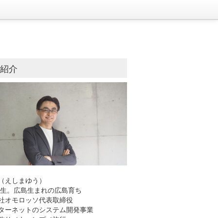
己紹介
（えしまゆう）
8年生。広島生まれの広島育ち
社オモロッソ代表取締役
ーネットのシステム開発事業