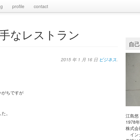
og
profile
contact
手なレストラン
自
2015 年 1 月 16 日
ビジネス
.
いがちですが
した。
江島悠
197
株式会
インタ