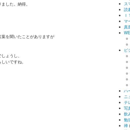
ス
りました。納得。
読
Ｉ
マ
真
WE
言葉を聞いたことがありますが
ビ
でしょうし、
らしいですね。
ハ
ニ
テ
写
飲
勉
禅