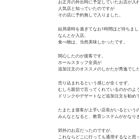
お正月の外出時に予定していたお店が入
人気店と知っていたのですが
その店に予約無しで入りました。
結局昼時を過ぎてなお1時間ほど待ちまし
なんとか入店。
食べ物は、当然美味しかったです。
関心したのが接客です。
ホールスタッフ全員が
追加注文のオススメのしかたが秀逸でし
売り込まれるという感じが全くせず、
むしろ親切で言ってくれているのかのよ
ドリンクやデザートなど追加注文を勧め
たまたま接客が上手い店長がいるという
みんなとなると、教育システムがかなり
郊外のお店だったのですが、
これならどこに行っても通用するなと思