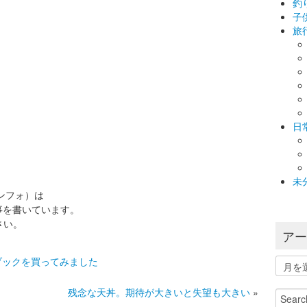
釣
子
旅
日
未
インフォ）は
事を書いています。
さい。
ア
ブックを買ってみました
ア
ー
カ
残念な天丼。期待が大きいと失望も大きい
»
Search
イ