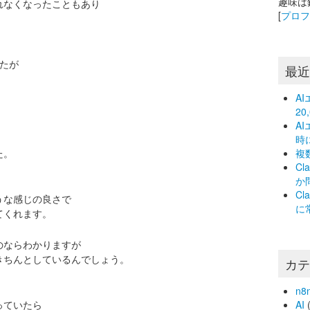
趣味は
れなくなったこともあり
[
プロ
たが
最
A
2
A
時
た。
複
C
か
C
うな感じの良さで
に
てくれます。
のならわかりますが
きちんとしているんでしょう。
カ
n8
っていたら
AI
(