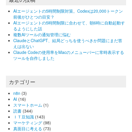
AIエージェントの5時間制限対策。Codexは20,000トークン
前後がひとつの目安？
AIエージェントの5時間制限に合わせて、朝6時に自動起動す
るようにした話
複数AIツールの通知管理に悩む
ClaudeとChatGPT、結局どっちを使うべきか問題にまだ答
えは出ない
Claude Codeの使用率をMacのメニューバーに常時表示する
ツールを自作しました
カテゴリー
n8n
(3)
AI
(16)
スマートホーム
(1)
読書
(344)
ＩＴ豆知識
(143)
マーケティング
(98)
真面目に考える
(73)