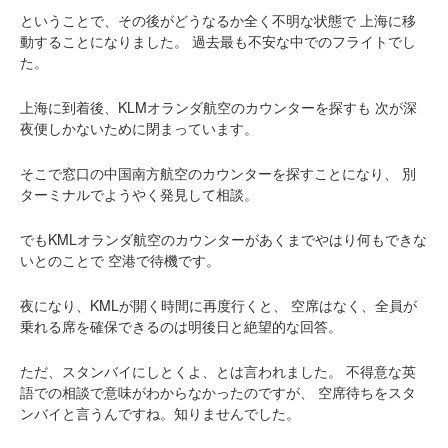
ということで、その後がどうなるか全く不明な状態で
上海に移
動することになりました。
過去最も不安な中でのフライトでし
た。
上海に到着後、KLMオランダ航空のカウンターを探すも
次が深
夜便しかないために閉まっています。
そこで窓口の中国南方航空のカウンターを探すことになり、
別
ターミナルでようやく発見して相談。
でもKMLオランダ航空のカウンターがあくまでやはり何もできな
いとのことで
空港で待機です。
夜になり、KMLが開く時間に再度行くと、
空席はなく、全員が
乗れる席を確保できるのは明後日と絶望的な回答。
ただ、スタンバイにしとくよ、とは言われました。
不得意な英
語での相談で意味がわからなかったのですが、
空席待ちをスタ
ンバイと言うんですね。知りませんでした。