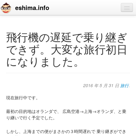
eshima.info
home
blog
飛行機の遅延で乗り継ぎ
profile
できず。大変な旅行初日
contact
になりました。
2016 年 5 月 31 日
旅行
.
現在旅行中です。
最初の目的地はオランダで、
広島空港→上海→オランダ、と乗
り継いで行く予定でした。
しかし、上海までの便がまさかの３時間遅れで
乗り継ぎができ