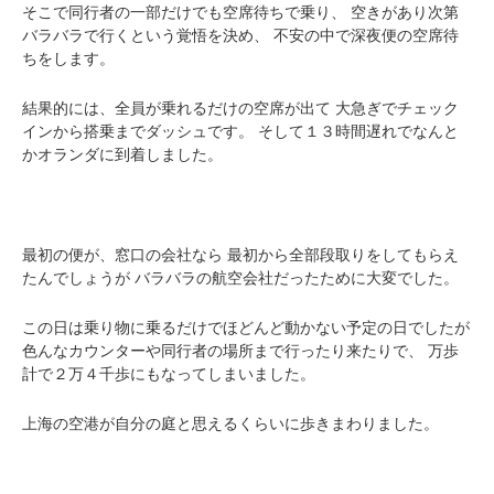
そこで同行者の一部だけでも空席待ちで乗り、
空きがあり次第
バラバラで行くという覚悟を決め、
不安の中で深夜便の空席待
ちをします。
結果的には、全員が乗れるだけの空席が出て
大急ぎでチェック
インから搭乗までダッシュです。
そして１３時間遅れでなんと
かオランダに到着しました。
最初の便が、窓口の会社なら
最初から全部段取りをしてもらえ
たんでしょうが
バラバラの航空会社だったために大変でした。
この日は乗り物に乗るだけでほどんど動かない予定の日でしたが
色んなカウンターや同行者の場所まで行ったり来たりで、
万歩
計で２万４千歩にもなってしまいました。
上海の空港が自分の庭と思えるくらいに歩きまわりました。