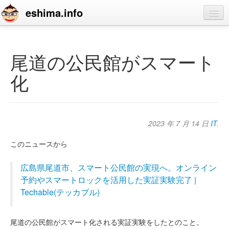
eshima.info
home
blog
尾道の公民館がスマート
profile
化
contact
2023 年 7 月 14 日
IT
.
このニュースから
広島県尾道市、スマート公民館の実現へ。オンライン
予約やスマートロックを活用した実証実験完了 |
Techable(テッカブル)
尾道の公民館がスマート化される実証実験をしたとのこと。