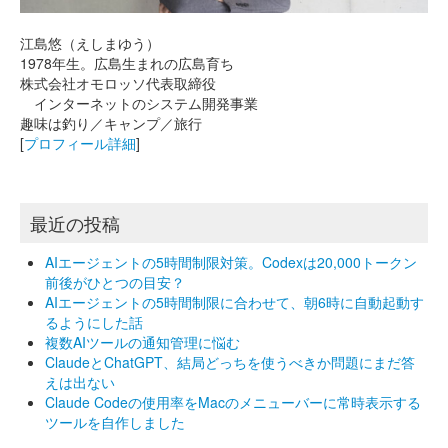
江島悠（えしまゆう）
1978年生。広島生まれの広島育ち
株式会社オモロッソ代表取締役
インターネットのシステム開発事業
趣味は釣り／キャンプ／旅行
[
プロフィール詳細
]
最近の投稿
AIエージェントの5時間制限対策。Codexは20,000トークン
前後がひとつの目安？
AIエージェントの5時間制限に合わせて、朝6時に自動起動す
るようにした話
複数AIツールの通知管理に悩む
ClaudeとChatGPT、結局どっちを使うべきか問題にまだ答
えは出ない
Claude Codeの使用率をMacのメニューバーに常時表示する
ツールを自作しました