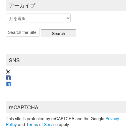
アーカイブ
ア
ー
カ
Search
イ
for:
ブ
SNS
reCAPTCHA
This site is protected by reCAPTCHA and the Google
Privacy
Policy
and
Terms of Service
apply.