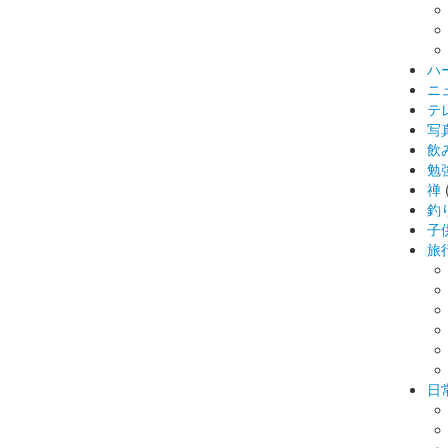
ハ
ニ
テ
写
飲
勉
禅
釣
子
旅
日