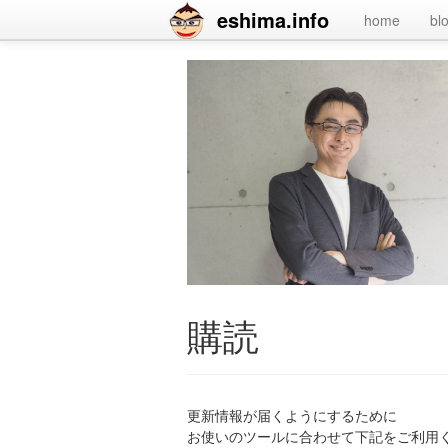
eshima.info
home
bl
購読
更新情報が届くようにするために
お使いのツールに合わせて下記をご利用