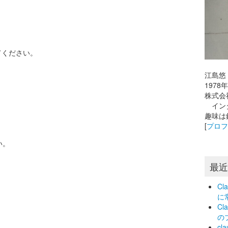
てください。
江島悠
197
株式会
インタ
趣味は
[
プロ
い。
最
C
に
Cl
の
c