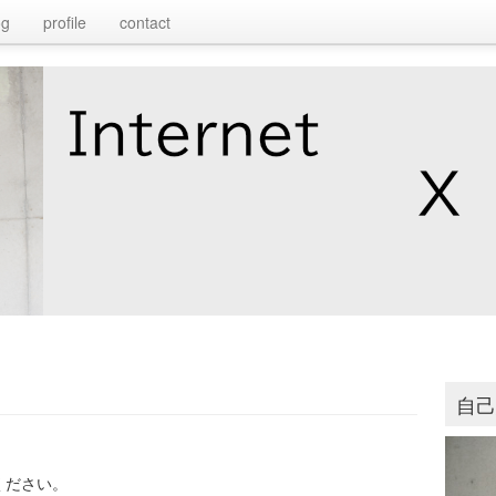
og
profile
contact
自
ください。