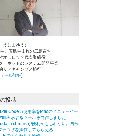
（えしまゆう）
8年生。広島生まれの広島育ち
社オモロッソ代表取締役
ーネットのシステム開発事業
釣り／キャンプ／旅行
フィール詳細
]
近の投稿
laude Codeの使用率をMacのメニューバー
常時表示するツールを自作しました
aude in chromeが便利かもしれない。自分
ブラウザを操作してもらえる
laudeでエクセルを操作