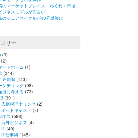
菜のマーケットプレイス「わくわく市場」
ビジネスモデルが面白い
島のシェアサイクルが10分単位に
テゴリー
n
(3)
12)
マートホーム
(1)
書
(344)
Ｔ豆知識
(143)
ーケティング
(98)
面目に考える
(73)
B
(391)
広島税理士リンク
(2)
ポッドキャスト
(7)
ジネス
(596)
海外ビジネス
(4)
IT
(49)
IT仕事術
(145)