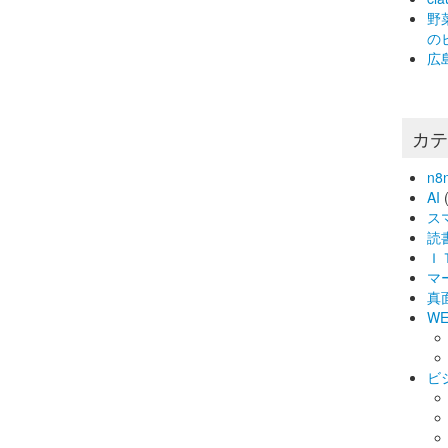
野
の
広
カ
n8
AI
(
ス
読
Ｉ
マ
真
WE
ビ