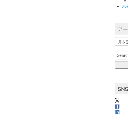
未
ア
ア
ー
カ
Search
イ
for:
ブ
SN