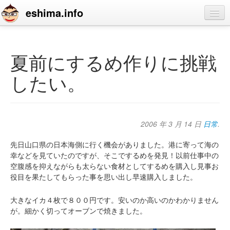
eshima.info
home
blog
夏前にするめ作りに挑戦
profile
したい。
contact
2006 年 3 月 14 日
日常
.
先日山口県の日本海側に行く機会がありました。港に寄って海の
幸などを見ていたのですが、そこでするめを発見！以前仕事中の
空腹感を抑えながらも太らない食材としてするめを購入し見事お
役目を果たしてもらった事を思い出し早速購入しました。
大きなイカ４枚で８００円です。安いのか高いのかわかりません
が。細かく切ってオーブンで焼きました。