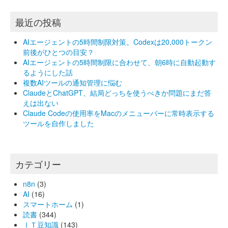
最近の投稿
AIエージェントの5時間制限対策。Codexは20,000トークン
前後がひとつの目安？
AIエージェントの5時間制限に合わせて、朝6時に自動起動す
るようにした話
複数AIツールの通知管理に悩む
ClaudeとChatGPT、結局どっちを使うべきか問題にまだ答
えは出ない
Claude Codeの使用率をMacのメニューバーに常時表示する
ツールを自作しました
カテゴリー
n8n
(3)
AI
(16)
スマートホーム
(1)
読書
(344)
ＩＴ豆知識
(143)