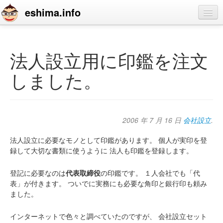
eshima.info
home
blog
法人設立用に印鑑を注文
profile
しました。
contact
2006 年 7 月 16 日
会社設立
.
法人設立に必要なモノとして印鑑があります。
個人が実印を登
録して大切な書類に使うように
法人も印鑑を登録します。
登記に必要なのは
代表取締役
の印鑑です。
１人会社でも「代
表」が付きます。
ついでに実務にも必要な角印と銀行印も頼み
ました。
インターネットで色々と調べていたのですが、
会社設立セット