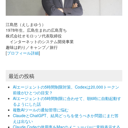
江島悠（えしまゆう）
1978年生。広島生まれの広島育ち
株式会社オモロッソ代表取締役
インターネットのシステム開発事業
趣味は釣り／キャンプ／旅行
[
プロフィール詳細
]
最近の投稿
AIエージェントの5時間制限対策。Codexは20,000トークン
前後がひとつの目安？
AIエージェントの5時間制限に合わせて、朝6時に自動起動す
るようにした話
複数AIツールの通知管理に悩む
ClaudeとChatGPT、結局どっちを使うべきか問題にまだ答
えは出ない
Claude Codeの使用率をMacのメニューバーに常時表示する