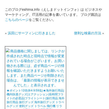
このブログeshima.info（えしまドットインフォ）は
ビジネスや
マーケティング、IT活用の記事を書いています。
ブログ購読は
こちらのページ
をご覧ください。
«
浜田にサーフィンに行きました
便利な検索の方法
»
★ポイント12倍(8/4 9:59迄)★海外旅行用品|
機内快適グッズ|エアクッション|長時間フラ
イトの必需品|フライトシート(旅行用品 海外
旅行用品 旅行グッズ 海外旅行グッズ トラベ
ルグッズ 便利グッズ トラベル 飛行機 リラ