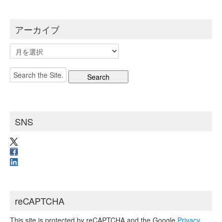
アーカイブ
ア
ー
カ
Search
イ
for:
ブ
SNS
reCAPTCHA
This site is protected by reCAPTCHA and the Google
Privacy