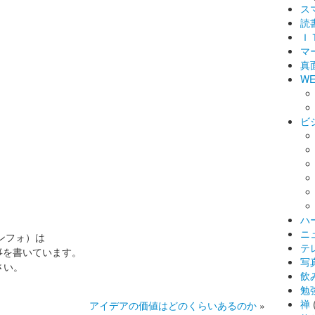
ス
読
Ｉ
マ
真
WE
ビ
ハ
ニ
インフォ）は
テ
事を書いています。
写
さい。
飲
勉
禅
アイデアの価値はどのくらいあるのか
»