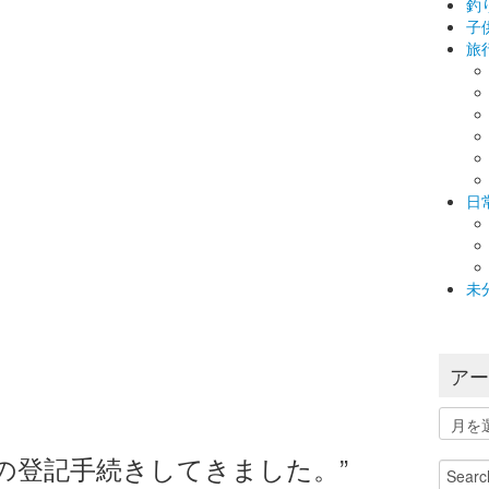
釣
子
旅
日
未
ア
ア
ー
“ＬＬＰの登記手続きしてきました。”
カ
Search
イ