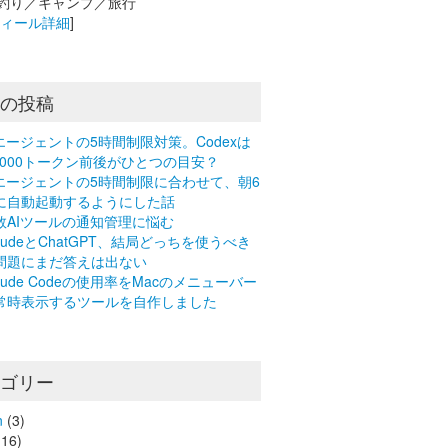
釣り／キャンプ／旅行
フィール詳細
]
近の投稿
Iエージェントの5時間制限対策。Codexは
0,000トークン前後がひとつの目安？
Iエージェントの5時間制限に合わせて、朝6
に自動起動するようにした話
数AIツールの通知管理に悩む
laudeとChatGPT、結局どっちを使うべき
問題にまだ答えは出ない
laude Codeの使用率をMacのメニューバー
常時表示するツールを自作しました
テゴリー
n
(3)
16)