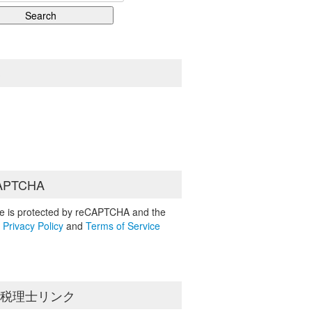
S
APTCHA
ite is protected by reCAPTCHA and the
e
Privacy Policy
and
Terms of Service
島税理士リンク