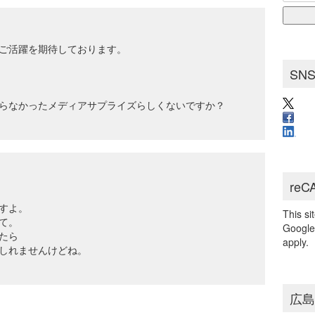
for:
ブ
ご活躍を期待しております。
SN
らなかったメディアサプライズらしくないですか？
reC
すよ。
This s
て。
Googl
たら
apply.
しれませんけどね。
広