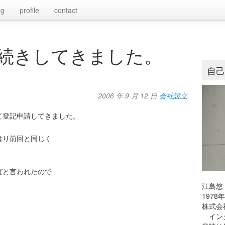
og
profile
contact
続きしてきました。
自
2006 年 9 月 12 日
会社設立
.
て登記申請してきました。
はり前回と同じく
ばと言われたので
江島悠
197
株式会
インタ