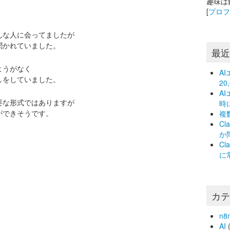
趣味は
[
プロ
んな人に会ってましたが
聞かれていました。
最
ようがなく
A
しをしていました。
2
A
要な形式ではありますが
時
ができそうです。
複
C
か
C
に
カ
n8
AI
(