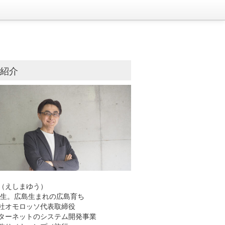
己紹介
（えしまゆう）
8年生。広島生まれの広島育ち
社オモロッソ代表取締役
ーネットのシステム開発事業