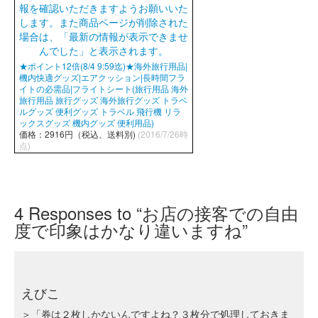
★ポイント12倍(8/4 9:59迄)★海外旅行用品|
機内快適グッズ|エアクッション|長時間フラ
イトの必需品|フライトシート(旅行用品 海外
旅行用品 旅行グッズ 海外旅行グッズ トラベ
ルグッズ 便利グッズ トラベル 飛行機 リラ
ックスグッズ 機内グッズ 便利用品)
価格：2916円（税込、送料別)
(2016/7/26時
点)
4
Responses to “お店の接客での自由
度で印象はかなり違いますね”
えびこ
＞「券は２枚しかないんですよね？３枚分で処理しておきま