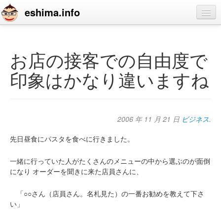
eshima.info
home
blog
お店の接客での自由度で
profile
印象はかなり違いますね
contact
2006 年 11 月 21 日
ビジネス
.
先日昼食にパスタを食べに行きました。
一緒に行っていた人がたくさんのメニューの中から選ぶのが面倒
になり
オーダーを聞きに来た店員さんに、
「○○さん（店員さん。名札見た）の一番お勧めを教えて下さ
い」