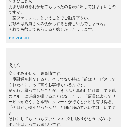
＞えびこさん
あまり融通を利かせてもらったのを表に出してはまずいもの
ですか。
「某ファミレス」ということでご勘弁下さい。
お勧めは店員さんの側からすると難しいんでしょうね。
それでも教えてもらえると嬉しかったりします。
11月 21st, 2006
えびこ
度々すみません。裏事情です。
一度融通を利かせると、そうでない時に「前はサービスして
くれたのに」って言うお客様もいるんです。
良かれと思ってしたことが、きちんと真面目に仕事してる他
のクルーに迷惑を掛けることになったり、「店員によってサ
ービスが違う」と本部にクレームが行くとクビも有り得る。
「今日だけ特別だったんだ」と胸に秘めておいてほしいです
♪
それにしてもいつもファミレスご利用ありがとうございま
す。実はとっても嬉しいです。