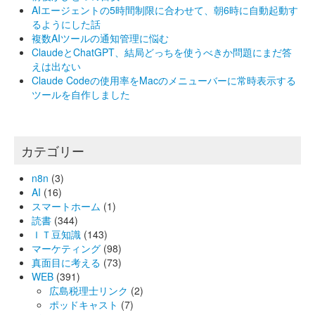
AIエージェントの5時間制限に合わせて、朝6時に自動起動す
るようにした話
複数AIツールの通知管理に悩む
ClaudeとChatGPT、結局どっちを使うべきか問題にまだ答
えは出ない
Claude Codeの使用率をMacのメニューバーに常時表示する
ツールを自作しました
カテゴリー
n8n
(3)
AI
(16)
スマートホーム
(1)
読書
(344)
ＩＴ豆知識
(143)
マーケティング
(98)
真面目に考える
(73)
WEB
(391)
広島税理士リンク
(2)
ポッドキャスト
(7)