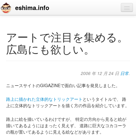
eshima.info
home
blog
アートで注目を集める。
profile
広島にも欲しい。
contact
2006 年 12 月 24 日
日常
.
ニュースサイトのGIGAZINEで面白い記事を発見しました。
路上に描かれた立体的なトリックアート
というタイトルで、
路
上に立体的なトリックアートを描く方の作品を紹介しています。
路上に絵を描いているわけですが、
特定の方向から見ると絵が
描いてあるようにはまったく見えず、
道路に巨大なコカコーラ
の瓶が置いてあるように見える絵などがあります。