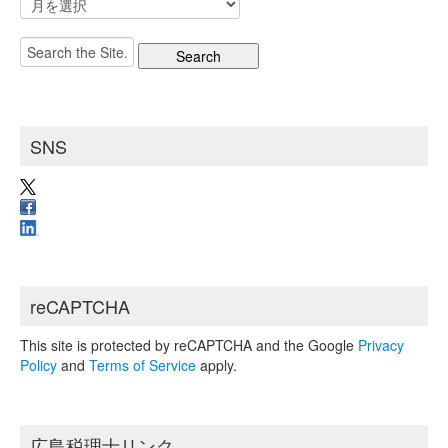
ー
カ
Search
イ
for:
ブ
SNS
reCAPTCHA
This site is protected by reCAPTCHA and the Google
Privacy
Policy
and
Terms of Service
apply.
広島税理士リンク