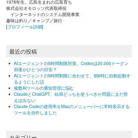
1978年生。広島生まれの広島育ち
株式会社オモロッソ代表取締役
インターネットのシステム開発事業
趣味は釣り／キャンプ／旅行
[
プロフィール詳細
]
最近の投稿
AIエージェントの5時間制限対策。Codexは20,000トークン
前後がひとつの目安？
AIエージェントの5時間制限に合わせて、朝6時に自動起動す
るようにした話
複数AIツールの通知管理に悩む
ClaudeとChatGPT、結局どっちを使うべきか問題にまだ答
えは出ない
Claude Codeの使用率をMacのメニューバーに常時表示する
ツールを自作しました
カテゴリー