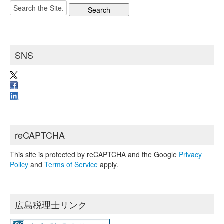
カ
Search
イ
for:
ブ
SNS
reCAPTCHA
This site is protected by reCAPTCHA and the Google
Privacy
Policy
and
Terms of Service
apply.
広島税理士リンク