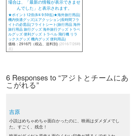
★ポイント12倍(8/4 9:59迄)★海外旅行用品|
機内快適グッズ|エアクッション|長時間フラ
イトの必需品|フライトシート(旅行用品 海外
旅行用品 旅行グッズ 海外旅行グッズ トラベ
ルグッズ 便利グッズ トラベル 飛行機 リラ
ックスグッズ 機内グッズ 便利用品)
価格：2916円（税込、送料別)
(2016/7/26時
点)
6
Responses to “アジトとチームにあ
こがれる”
吉原
小説はめちゃめちゃ面白かったのに、映画はダメダメでし
た。すごく、残念！
映画がダメだと原作も面白くない印象が残るんですよね。