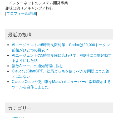
インターネットのシステム開発事業
趣味は釣り／キャンプ／旅行
[
プロフィール詳細
]
最近の投稿
AIエージェントの5時間制限対策。Codexは20,000トークン
前後がひとつの目安？
AIエージェントの5時間制限に合わせて、朝6時に自動起動す
るようにした話
複数AIツールの通知管理に悩む
ClaudeとChatGPT、結局どっちを使うべきか問題にまだ答
えは出ない
Claude Codeの使用率をMacのメニューバーに常時表示する
ツールを自作しました
カテゴリー
n8n
(3)