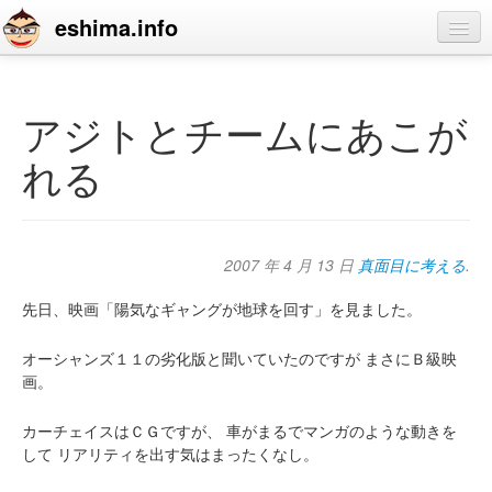
eshima.info
home
blog
アジトとチームにあこが
profile
れる
contact
2007 年 4 月 13 日
真面目に考える
.
先日、映画「陽気なギャングが地球を回す」を見ました。
オーシャンズ１１の劣化版と聞いていたのですが
まさにＢ級映
画。
カーチェイスはＣＧですが、
車がまるでマンガのような動きを
して
リアリティを出す気はまったくなし。