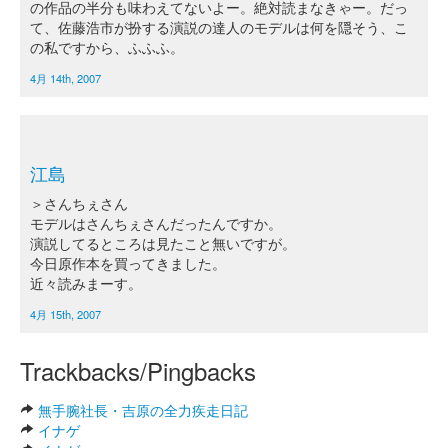
の作品の半分も味わえてないよー。絶対読まなきゃー。だっ
て、佐藤浩市が扮する演説の達人のモデルは何を隠そう、こ
の私ですから、ふふふ。
4月 14th, 2007
江島
＞さんちぇさん
モデルはさんちぇさんだったんですか。
演説してるところは見たこと無いですが。
今日原作本を買ってきました。
近々読みまーす。
4月 15th, 2007
Trackbacks/Pingbacks
無手腕社長・吉原の全力疾走日記
イナゲ