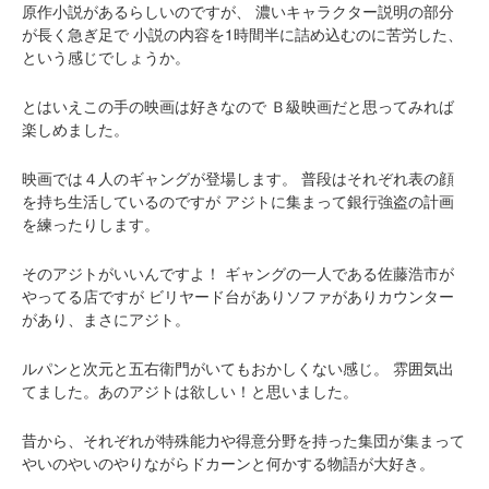
原作小説があるらしいのですが、
濃いキャラクター説明の部分
が長く急ぎ足で
小説の内容を1時間半に詰め込むのに苦労した、
という感じでしょうか。
とはいえこの手の映画は好きなので
Ｂ級映画だと思ってみれば
楽しめました。
映画では４人のギャングが登場します。
普段はそれぞれ表の顔
を持ち生活しているのですが
アジトに集まって銀行強盗の計画
を練ったりします。
そのアジトがいいんですよ！
ギャングの一人である佐藤浩市が
やってる店ですが
ビリヤード台がありソファがありカウンター
があり、まさにアジト。
ルパンと次元と五右衛門がいてもおかしくない感じ。
雰囲気出
てました。あのアジトは欲しい！と思いました。
昔から、それぞれが特殊能力や得意分野を持った集団が集まって
やいのやいのやりながらドカーンと何かする物語が大好き。