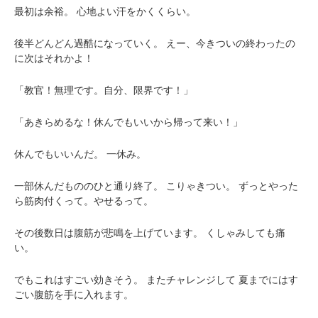
最初は余裕。
心地よい汗をかくくらい。
後半どんどん過酷になっていく。
えー、今きついの終わったの
に次はそれかよ！
「教官！無理です。自分、限界です！」
「あきらめるな！休んでもいいから帰って来い！」
休んでもいいんだ。
一休み。
一部休んだもののひと通り終了。
こりゃきつい。
ずっとやった
ら筋肉付くって。やせるって。
その後数日は腹筋が悲鳴を上げています。
くしゃみしても痛
い。
でもこれはすごい効きそう。
またチャレンジして
夏までにはす
ごい腹筋を手に入れます。