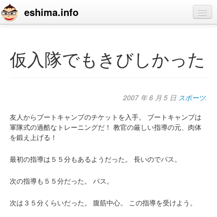
eshima.info
home
blog
仮入隊でもきびしかった
profile
contact
2007 年 6 月 5 日
スポーツ
.
友人からブートキャンプのチケットを入手。
ブートキャンプは
軍隊式の過酷なトレーニングだ！
教官の厳しい指導の元、肉体
を鍛え上げる！
最初の指導は５５分もあるようだった。
長いのでパス。
次の指導も５５分だった。
パス。
次は３５分くらいだった。
腹筋中心。
この指導を受けよう。