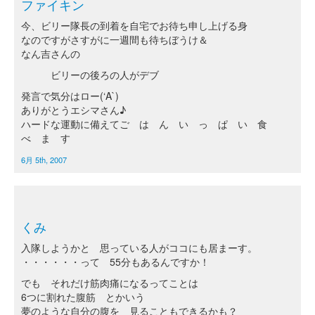
ファイキン
今、ビリー隊長の到着を自宅でお待ち申し上げる身
なのですがさすがに一週間も待ちぼうけ＆
なん吉さんの
ビリーの後ろの人がデブ
発言で気分はロー(‘A`)
ありがとうエシマさん♪
ハードな運動に備えてご は ん い っ ぱ い 食
べ ま す
6月 5th, 2007
くみ
入隊しようかと 思っている人がココにも居まーす。
・・・・・・って 55分もあるんですか！
でも それだけ筋肉痛になるってことは
6つに割れた腹筋 とかいう
夢のような自分の腹を 見ることもできるかも？