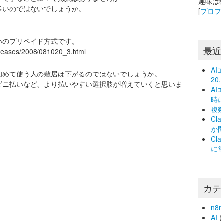
趣味は
多いのではないでしょうか。
[
プロ
いのプリペイド方式です。
最
eleases/2008/081020_3.html
A
初めて使う人の敷居は下がるのではないでしょうか。
2
ビニ払いなど、より払いやすい選択肢が増えていくと思いま
A
時
複
C
か
C
に
カ
n8
AI
(