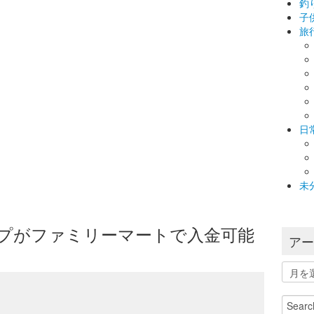
釣
子
旅
日
未
 “スカイプがファミリーマートで入金可能
ア
ア
ー
カ
Search
イ