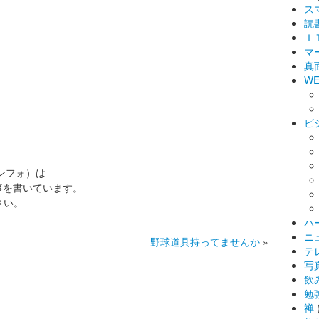
ス
読
Ｉ
マ
真
WE
ビ
インフォ）は
事を書いています。
さい。
ハ
ニ
野球道具持ってませんか
»
テ
写
飲
勉
禅