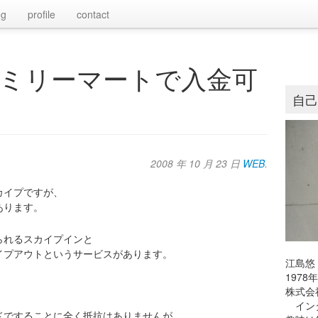
og
profile
contact
ミリーマートで入金可
自
2008 年 10 月 23 日
WEB
.
カイプですが、
あります。
られるスカイプインと
イプアウトというサービスがあります。
江島悠
197
株式会
。
インタ
ドですることに全く抵抗はありませんが