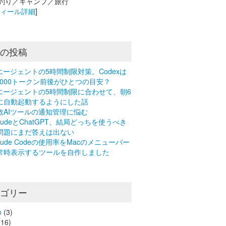
釣り／キャンプ／旅行
フィール詳細
]
近の投稿
Iエージェントの5時間制限対策。Codexは
0,000トークン前後がひとつの目安？
Iエージェントの5時間制限に合わせて、朝6
に自動起動するようにした話
数AIツールの通知管理に悩む
laudeとChatGPT、結局どっちを使うべき
問題にまだ答えは出ない
laude Codeの使用率をMacのメニューバー
常時表示するツールを自作しました
テゴリー
n
(3)
16)