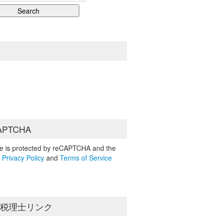
S
APTCHA
ite is protected by reCAPTCHA and the
e
Privacy Policy
and
Terms of Service
島税理士リンク