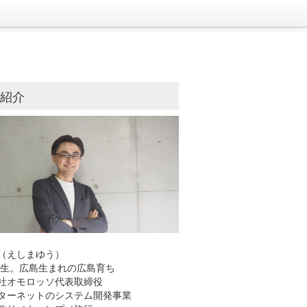
己紹介
（えしまゆう）
8年生。広島生まれの広島育ち
社オモロッソ代表取締役
ーネットのシステム開発事業