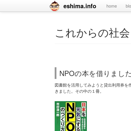
eshima.info
home
bl
これからの社会
NPOの本を借りまし
図書館を活用してみようと貸出利用券を
きました。その中の１冊。