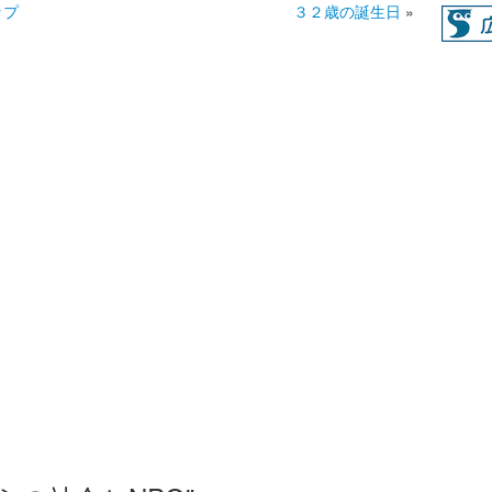
ップ
３２歳の誕生日
»