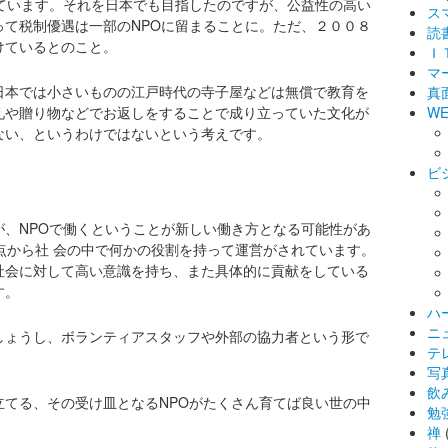
きています。それを日本でも目指したのですが、公益性の高い
ス
って税制優遇は一部のNPOに留まることに。ただ、２００８
読
けているとのこと。
Ｉ
マ
日本では小さいものの江戸時代の寺子屋などは無償で教育を
真
礼や贈り物などでお返しをすることで成り立っていた文化が
WE
ない、というわけではないという考えです。
ビ
が、NPOで働くということが新しい働き方となる可能性があ
点から社 会の中で何かの役割を持って運営がされています。
社会に対して高い意識を持ち、また具体的に貢献をしている
す。
ハ
ニ
しょうし、ボランティアスタッフや外部の協力者という形で
テ
写
飲
立てる、その受け皿となるNPOがたくさん育てば良い世の中
勉
禅