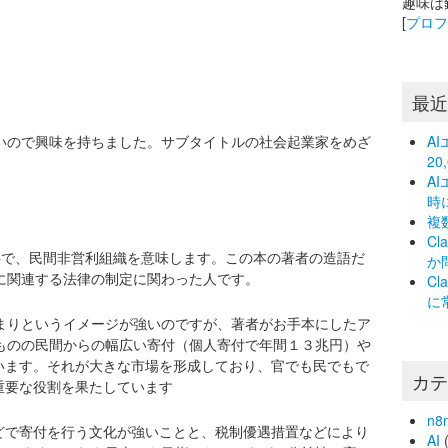
趣味は
[
プロ
最
多いので興味を持ちました。サブタイトルの社会起業家をめざ
A
2
A
時
複
C
tionの頭文字で、民間非営利組織を意味します。この本の著者の造語だ
か
に関連する法律の制定に関わった人です。
C
に
集まりというイメージが強いのですが、著者がお手本にしたア
るものの民間からの幅広い寄付（個人寄付で年間１３兆円）や
います。それが大きな市場を形成しており、官でも民でもで
カ
重要な役割を果たしています
n8
どで寄付を行う文化が強いことと、税制優遇措置などにより
AI
(