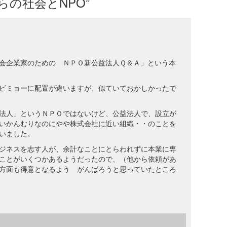
れからの社会とNPO”
会企業家のための ＮＰＯ新公益法人Ｑ＆Ａ」という本
ビミョーに配置が違いますが、似ていておかしかったで
法人」というＮＰＯではないけど、公益法人で、設立が
いかんむりなのにやや株式会社に近い組織・・のことを
いました。
ジネスを志す人が、余計なことにとらわれずに本業に専
ことがいくつかあるようだったので、（他から依頼があ
方面も得意となるよう がんばろうと思っていたところ