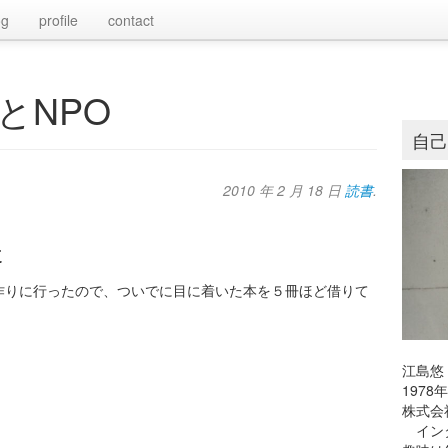
og
profile
contact
とNPO
自
2010 年 2 月 18 日
読書
.
た
作りに行ったので、ついでに目に着いた本を５冊ほど借りて
江島悠
197
株式会
インタ