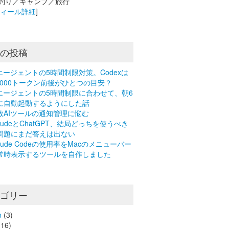
釣り／キャンプ／旅行
フィール詳細
]
近の投稿
Iエージェントの5時間制限対策。Codexは
0,000トークン前後がひとつの目安？
Iエージェントの5時間制限に合わせて、朝6
に自動起動するようにした話
数AIツールの通知管理に悩む
laudeとChatGPT、結局どっちを使うべき
問題にまだ答えは出ない
laude Codeの使用率をMacのメニューバー
常時表示するツールを自作しました
テゴリー
n
(3)
16)