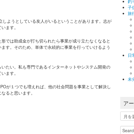
釣
子
旅
設立しようとしている友人がいるということがあります。志が
ています。
た形では助成金が打ち切られたら事業が成り立たなくなると
います。そのため、単体で永続的に事業を行っていけるよう
日
らいたい。私も専門であるインターネットやシステム開発の
ています。
未
NPOが１つでも増えれば、他の社会問題を事業として解決し
になると思います。
ア
ア
ー
カ
Search
イ