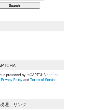
S
APTCHA
ite is protected by reCAPTCHA and the
e
Privacy Policy
and
Terms of Service
島税理士リンク