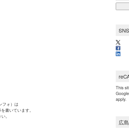
for:
ブ
SN
reC
This s
Googl
apply.
インフォ）は
事を書いています。
さい。
広