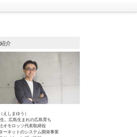
己紹介
（えしまゆう）
8年生。広島生まれの広島育ち
社オモロッソ代表取締役
ーネットのシステム開発事業