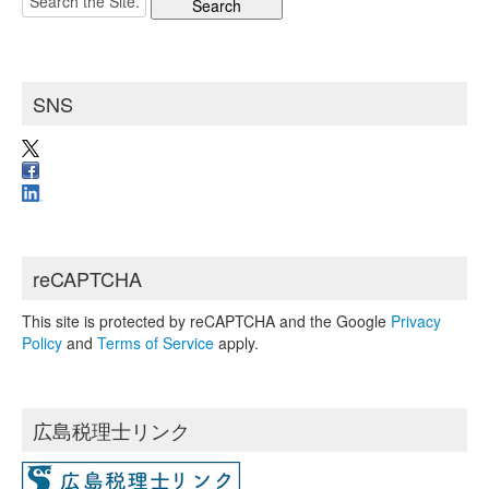
イ
for:
ブ
SNS
reCAPTCHA
This site is protected by reCAPTCHA and the Google
Privacy
Policy
and
Terms of Service
apply.
広島税理士リンク