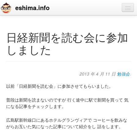
eshima.info
home
blog
日経新聞を読む会に参加
profile
しました
contact
2013 年 4 月 11 日
勉強会
.
以前「日経新聞を読む会」に参加させてもらいました。
普段は新聞を読まないのですが
行く途中に駅で新聞を買って
気
になる記事をチェックします。
広島駅新幹線口にあるホテルグランヴィアで
コーヒーを飲みな
がらお互いた気になった記事について紹介をし
話をします。